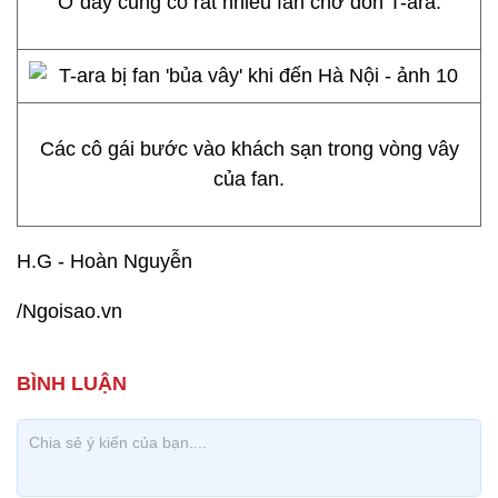
Ở đây cũng có rất nhiều fan chờ đón T-ara.
Các cô gái bước vào khách sạn trong vòng vây
của fan.
H.G - Hoàn Nguyễn
/Ngoisao.vn