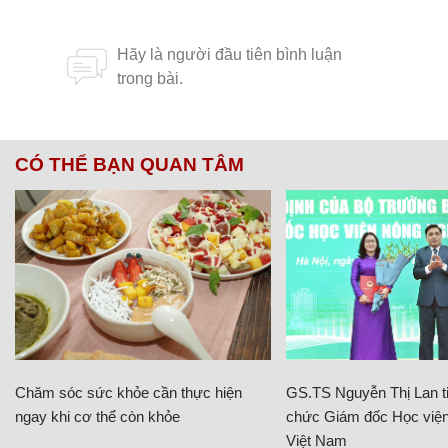
CÓ THỂ BẠN QUAN TÂM
Chăm sóc sức khỏe cần thực hiện
GS.TS Nguyễn Thị Lan ti
ngay khi cơ thể còn khỏe
chức Giám đốc Học viện
Việt Nam