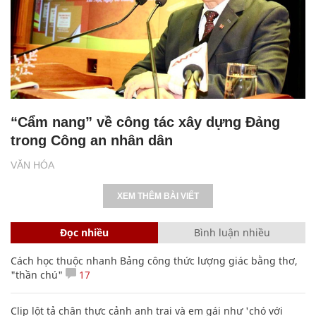
“Cẩm nang” về công tác xây dựng Đảng
trong Công an nhân dân
VĂN HÓA
XEM THÊM BÀI VIẾT
Đọc nhiều
Bình luận nhiều
Cách học thuộc nhanh Bảng công thức lượng giác bằng thơ,
"thần chú"
17
Clip lột tả chân thực cảnh anh trai và em gái như 'chó với