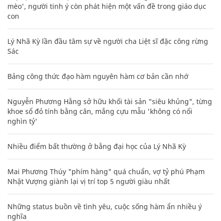
mèo', người tinh ý còn phát hiện một vấn đề trong giáo dục
con
Lý Nhã Kỳ lần đầu tâm sự về người cha Liệt sĩ đặc công rừng
Sác
Bảng công thức đạo hàm nguyên hàm cơ bản cần nhớ
Nguyễn Phương Hằng sở hữu khối tài sản "siêu khủng", từng
khoe sổ đỏ tính bằng cân, mắng cựu mẫu 'không có nổi
nghìn tỷ'
Nhiều điểm bất thường ở bằng đại học của Lý Nhã Kỳ
Mai Phương Thúy "phím hàng" quá chuẩn, vợ tỷ phú Phạm
Nhật Vượng giành lại vị trí top 5 người giàu nhất
Những status buồn về tình yêu, cuộc sống hàm ẩn nhiều ý
nghĩa