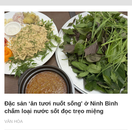
Đặc sản ‘ăn tươi nuốt sống' ở Ninh Bình
chấm loại nước sốt đọc trẹo miệng
VĂN HÓA