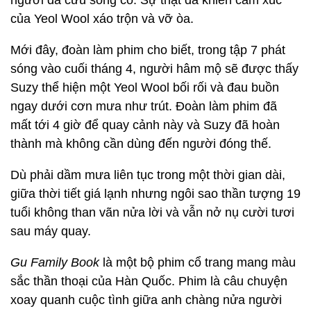
người đã cứu sống cô. Sự thật đã khiến cảm xúc
của Yeol Wool xáo trộn và vỡ òa.
Mới đây, đoàn làm phim cho biết, trong tập 7 phát
sóng vào cuối tháng 4, người hâm mộ sẽ được thấy
Suzy thể hiện một Yeol Wool bối rối và đau buồn
ngay dưới cơn mưa như trút. Đoàn làm phim đã
mất tới 4 giờ để quay cảnh này và Suzy đã hoàn
thành mà không cần dùng đến người đóng thế.
Dù phải dầm mưa liên tục trong một thời gian dài,
giữa thời tiết giá lạnh nhưng ngôi sao thần tượng 19
tuổi không than vãn nửa lời và vẫn nở nụ cười tươi
sau máy quay.
Gu Family Book
là một bộ phim cổ trang mang màu
sắc thần thoại của Hàn Quốc. Phim là câu chuyện
xoay quanh cuộc tình giữa anh chàng nửa người