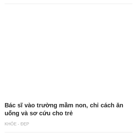
Bác sĩ vào trường mầm non, chỉ cách ăn
uống và sơ cứu cho trẻ
KHỎE - ĐẸP