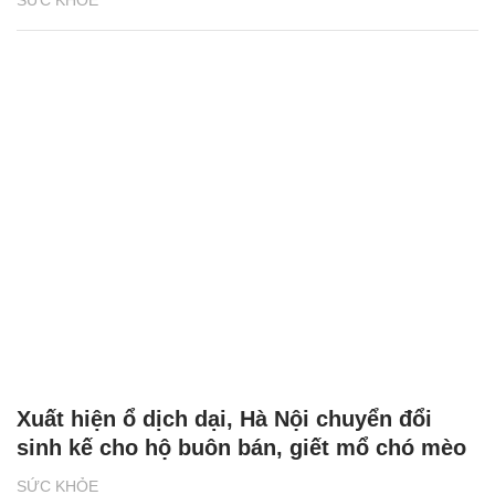
Xuất hiện ổ dịch dại, Hà Nội chuyển đổi
sinh kế cho hộ buôn bán, giết mổ chó mèo
SỨC KHỎE