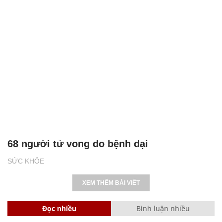
68 người tử vong do bệnh dại
SỨC KHỎE
XEM THÊM BÀI VIẾT
Đọc nhiều
Bình luận nhiều