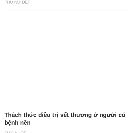
PHỤ NỮ ĐẸP
Thách thức điều trị vết thương ở người có
bệnh nền
SỨC KHỎE