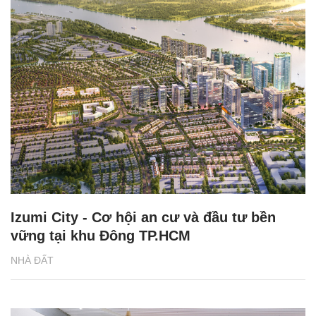
Izumi City - Cơ hội an cư và đầu tư bền
vững tại khu Đông TP.HCM
NHÀ ĐẤT