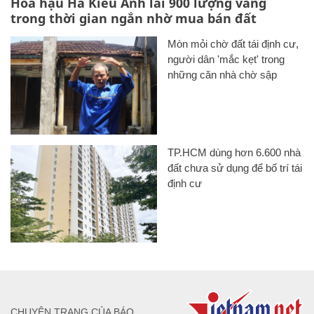
Hoa hậu Hà Kiều Anh lãi 900 lượng vàng
trong thời gian ngắn nhờ mua bán đất
Mòn mỏi chờ đất tái định cư,
người dân 'mắc kẹt' trong
những căn nhà chờ sập
TP.HCM dùng hơn 6.600 nhà
đất chưa sử dụng để bố trí tái
định cư
CHUYÊN TRANG CỦA BÁO