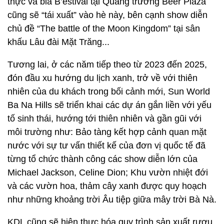
thực và bia B’estival tại Quảng trường Beer Plaza
cũng sẽ “tái xuất” vào hè này, bên cạnh show diễn
chủ đề “The battle of the Moon Kingdom” tại sân
khấu Lâu đài Mặt Trăng...
Tương lai, ở các năm tiếp theo từ 2023 đến 2025,
đón đầu xu hướng du lịch xanh, trở về với thiên
nhiên của du khách trong bối cảnh mới, Sun World
Ba Na Hills sẽ triển khai các dự án gắn liền với yếu
tố sinh thái, hướng tới thiên nhiên và gần gũi với
môi trường như: Bảo tàng kết hợp cảnh quan mặt
nước với sự tư vấn thiết kế của đơn vị quốc tế đã
từng tổ chức thành công các show diễn lớn của
Michael Jackson, Celine Dion; Khu vườn nhiệt đới
và các vườn hoa, thảm cây xanh được quy hoạch
như những khoảng trời Âu tiệp giữa mây trời Bà Nà.
KDL cũng sẽ hiện thực hóa quy trình sản xuất rượu