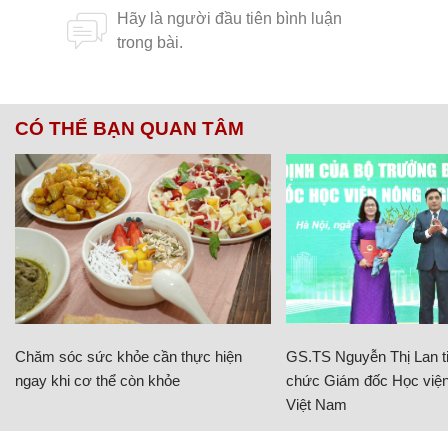
CÓ THỂ BẠN QUAN TÂM
Chăm sóc sức khỏe cần thực hiện
GS.TS Nguyễn Thị Lan ti
ngay khi cơ thể còn khỏe
chức Giám đốc Học viện
Việt Nam