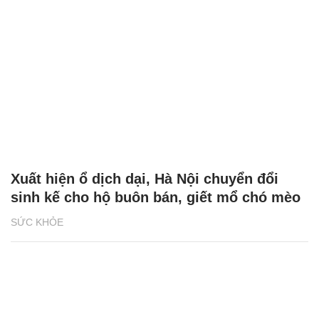
Xuất hiện ổ dịch dại, Hà Nội chuyển đổi
sinh kế cho hộ buôn bán, giết mổ chó mèo
SỨC KHỎE