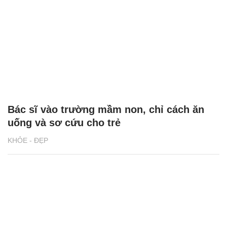
Bác sĩ vào trường mầm non, chỉ cách ăn
uống và sơ cứu cho trẻ
KHỎE - ĐẸP