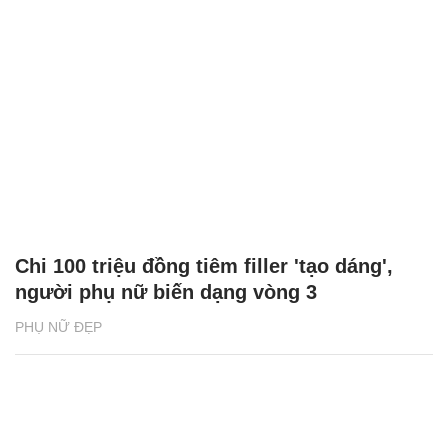
Chi 100 triệu đồng tiêm filler 'tạo dáng',
người phụ nữ biến dạng vòng 3
PHỤ NỮ ĐẸP