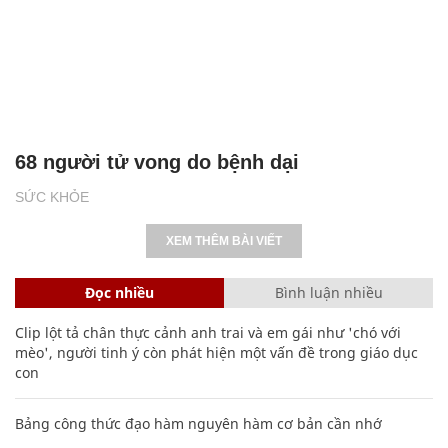
68 người tử vong do bệnh dại
SỨC KHỎE
XEM THÊM BÀI VIẾT
Đọc nhiều
Bình luận nhiều
Clip lột tả chân thực cảnh anh trai và em gái như 'chó với
mèo', người tinh ý còn phát hiện một vấn đề trong giáo dục
con
Bảng công thức đạo hàm nguyên hàm cơ bản cần nhớ