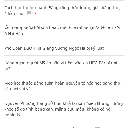
Cách học thuộc nhanh Bảng công thức lượng giác bằng thơ,
"thần chú"
17
Ấn tượng ngày hội văn hóa - thể thao mừng Quốc khánh 2/9
ở Hải Hậu
Phó Đoàn ĐBQH Hà Giang Vương Ngọc Hà bị kỷ luật
Hàng ngàn người Mỹ ân hận vì tiêm vắc xin HPV: Bác sĩ nói
gì?
Mẹo học thuộc Bảng tuần hoàn nguyên tố hóa học bằng thơ,
câu nói vui vẻ
Nguyễn Phương Hằng sở hữu khối tài sản "siêu khủng", từng
khoe sổ đỏ tính bằng cân, mắng cựu mẫu 'không có nổi
nghìn tỷ'