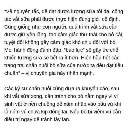
“Về nguyên tắc, để đạt được lượng sữa tối đa, công
tác vắt sữa phải được thực hiện đúng giờ, cố định.
Cũng giống như con người, quá trình vắt sữa cần
được giữ yên lặng, tạo cảm giác thư thái cho bò cái,
tuyệt đối không gây cảm giác khó chịu đối với bò.
Mọi hành động đánh đập, “bạo lực” sẽ gây ức chế
khiến lượng sữa sẽ tiết ra ít hơn. Hiện hầu hết các
trang trại chăn nuôi bò sữa của nước ta đều đạt tiêu
chuẩn” – vị chuyên gia này nhấn mạnh.
Các kỹ sư chăn nuôi cũng đưa ra khuyến cáo, sau
khi vắt sữa xong, cần tránh cho bò nằm ngay vì vi
sinh vật ở nền chuồng dễ xâm nhập vào bầu vú khi
lỗ núm vú chưa kịp đóng lại. Nếu bò bị viêm vú cần
điều trị ngay để tránh lây lan.