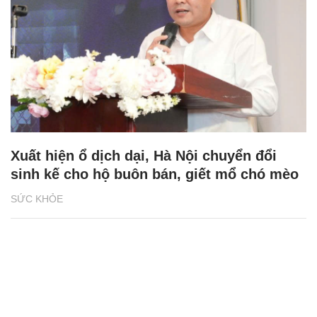
Xuất hiện ổ dịch dại, Hà Nội chuyển đổi
sinh kế cho hộ buôn bán, giết mổ chó mèo
SỨC KHỎE