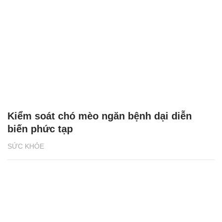
Kiểm soát chó mèo ngăn bệnh dại diễn
biến phức tạp
SỨC KHỎE