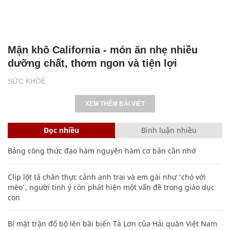
Mận khô California - món ăn nhẹ nhiều
dưỡng chất, thơm ngon và tiện lợi
SỨC KHỎE
XEM THÊM BÀI VIẾT
Đọc nhiều
Bình luận nhiều
Bảng công thức đạo hàm nguyên hàm cơ bản cần nhớ
Clip lột tả chân thực cảnh anh trai và em gái như 'chó với
mèo', người tinh ý còn phát hiện một vấn đề trong giáo dục
con
Bí mật trận đổ bộ lên bãi biển Tà Lơn của Hải quân Việt Nam