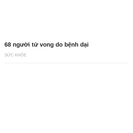
68 người tử vong do bệnh dại
SỨC KHỎE