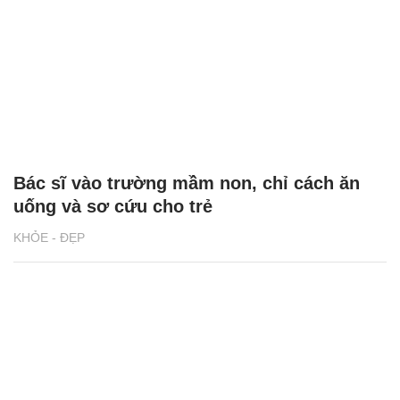
Bác sĩ vào trường mầm non, chỉ cách ăn
uống và sơ cứu cho trẻ
KHỎE - ĐẸP