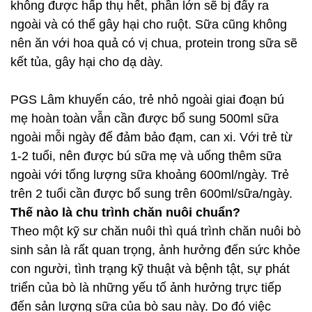
không được hấp thụ hết, phần lớn sẽ bị đẩy ra
ngoài và có thể gây hại cho ruột. Sữa cũng không
nên ăn với hoa quả có vị chua, protein trong sữa sẽ
kết tủa, gây hại cho dạ dày.
PGS Lâm khuyến cáo, trẻ nhỏ ngoài giai đoạn bú
mẹ hoàn toàn vẫn cần được bổ sung 500ml sữa
ngoài mỗi ngày để đảm bảo đạm, can xi. Với trẻ từ
1-2 tuổi, nên được bú sữa mẹ và uống thêm sữa
ngoài với tổng lượng sữa khoảng 600ml/ngày. Trẻ
trên 2 tuổi cần được bổ sung trên 600ml/sữa/ngày.
Thế nào là chu trình chăn nuôi chuẩn?
Theo một kỹ sư chăn nuôi thì quá trình chăn nuôi bò
sinh sản là rất quan trọng, ảnh hưởng đến sức khỏe
con người, tình trạng kỹ thuật và bệnh tật, sự phát
triển của bò là những yếu tố ảnh hưởng trực tiếp
đến sản lượng sữa của bò sau này. Do đó việc