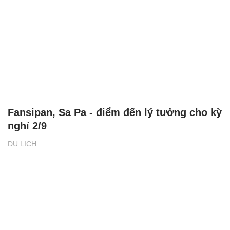
Fansipan, Sa Pa - điểm đến lý tưởng cho kỳ
nghỉ 2/9
DU LỊCH