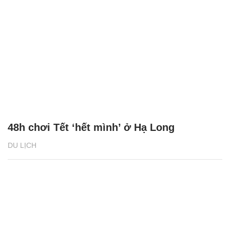
48h chơi Tết ‘hết mình’ ở Hạ Long
DU LỊCH