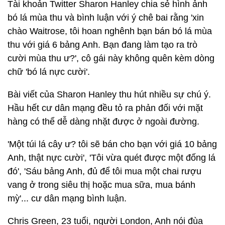
Tài khoản Twitter Sharon Hanley chia sẻ hình ảnh
bó lá mùa thu và bình luận với ý chê bai rằng 'xin
chào Waitrose, tôi hoan nghênh bạn bán bó lá mùa
thu với giá 6 bảng Anh. Bạn đang làm tạo ra trò
cười mùa thu ư?', cô gái này không quên kèm dòng
chữ 'bó lá nực cười'.
Bài viết của Sharon Hanley thu hút nhiều sự chú ý.
Hầu hết cư dân mạng đều tỏ ra phản đối với mặt
hàng có thể dễ dàng nhặt được ở ngoài đường.
'Một túi lá cây ư? tôi sẽ bán cho bạn với giá 10 bảng
Anh, thật nực cười', 'Tôi vừa quét được một đống lá
đó', 'Sáu bảng Anh, đủ để tôi mua một chai rượu
vang ở trong siêu thị hoặc mua sữa, mua bánh
mỳ'... cư dân mạng bình luận.
Chris Green, 23 tuổi, người London, Anh nói đùa