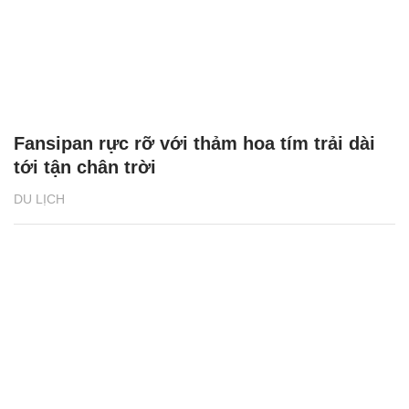
Fansipan rực rỡ với thảm hoa tím trải dài
tới tận chân trời
DU LỊCH