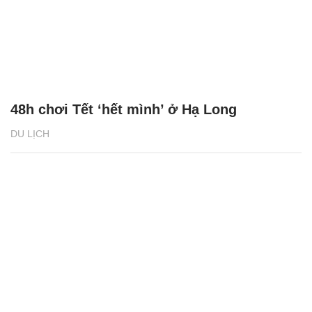
48h chơi Tết ‘hết mình’ ở Hạ Long
DU LỊCH