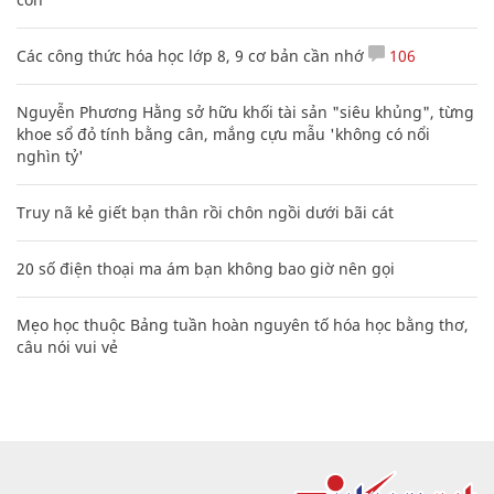
Các công thức hóa học lớp 8, 9 cơ bản cần nhớ
106
Nguyễn Phương Hằng sở hữu khối tài sản "siêu khủng", từng
khoe sổ đỏ tính bằng cân, mắng cựu mẫu 'không có nổi
nghìn tỷ'
Truy nã kẻ giết bạn thân rồi chôn ngồi dưới bãi cát
20 số điện thoại ma ám bạn không bao giờ nên gọi
Mẹo học thuộc Bảng tuần hoàn nguyên tố hóa học bằng thơ,
câu nói vui vẻ