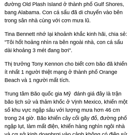
đường Old Plash Island ở thành phố Gulf Shores,
bang Alabama. Con cá sấu đã di chuyển vào bên
trong sân nhà cùng với cơn mưa lũ.
Tina Bennett nhớ lại khoảnh khắc kinh hãi, chia sẻ:
"Tôi hốt hoảng nhìn ra bên ngoài nhà, con cá sấu
dài khoảng 3 mét đang bơi".
Thị trưởng Tony Kennon cho biết cơn bão đã khiến
ít nhất 1 người thiệt mạng ở thành phố Orange
Beach và 1 người mất tích.
Trung tâm Bão quốc gia Mỹ đánh giá đây là trận
bão lịch sử và thảm khốc ở Vịnh Mexico, khiến một
số khu vực ngập sâu với lượng mưa hơn 46 cm
trong 24 giờ. Bão khiến cây cối gãy đổ, đường phố
ngập lụt, làm mất điện, khiến hàng nghìn ngôi nhà
và cơ sở kinh doanhrơi vào cảnh không có điện sử