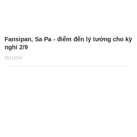
Fansipan, Sa Pa - điểm đến lý tưởng cho kỳ
nghỉ 2/9
DU LỊCH