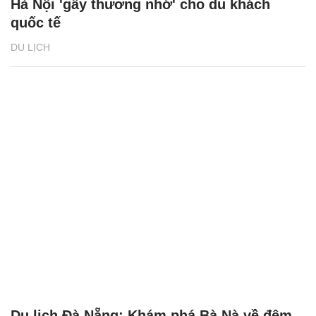
Hà Nội 'gây thương nhớ' cho du khách
quốc tế
DU LỊCH
Du lịch Đà Nẵng: Khám phá Bà Nà về đêm