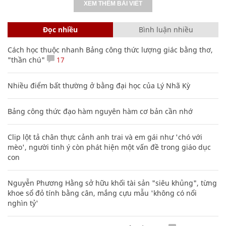
XEM THÊM BÀI VIẾT
Đọc nhiều
Bình luận nhiều
Cách học thuộc nhanh Bảng công thức lượng giác bằng thơ,
"thần chú"
17
Nhiều điểm bất thường ở bằng đại học của Lý Nhã Kỳ
Bảng công thức đạo hàm nguyên hàm cơ bản cần nhớ
Clip lột tả chân thực cảnh anh trai và em gái như 'chó với
mèo', người tinh ý còn phát hiện một vấn đề trong giáo dục
con
Nguyễn Phương Hằng sở hữu khối tài sản "siêu khủng", từng
khoe sổ đỏ tính bằng cân, mắng cựu mẫu 'không có nổi
nghìn tỷ'