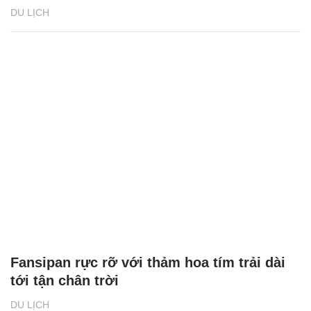
DU LỊCH
Fansipan rực rỡ với thảm hoa tím trải dài
tới tận chân trời
DU LỊCH