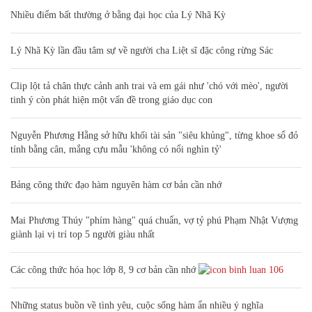
Nhiều điểm bất thường ở bằng đại học của Lý Nhã Kỳ
Lý Nhã Kỳ lần đầu tâm sự về người cha Liệt sĩ đặc công rừng Sác
Clip lột tả chân thực cảnh anh trai và em gái như 'chó với mèo', người
tinh ý còn phát hiện một vấn đề trong giáo dục con
Nguyễn Phương Hằng sở hữu khối tài sản "siêu khủng", từng khoe sổ đỏ
tính bằng cân, mắng cựu mẫu 'không có nổi nghìn tỷ'
Bảng công thức đạo hàm nguyên hàm cơ bản cần nhớ
Mai Phương Thúy "phím hàng" quá chuẩn, vợ tỷ phú Phạm Nhật Vượng
giành lại vị trí top 5 người giàu nhất
Các công thức hóa học lớp 8, 9 cơ bản cần nhớ
106
Những status buồn về tình yêu, cuộc sống hàm ẩn nhiều ý nghĩa