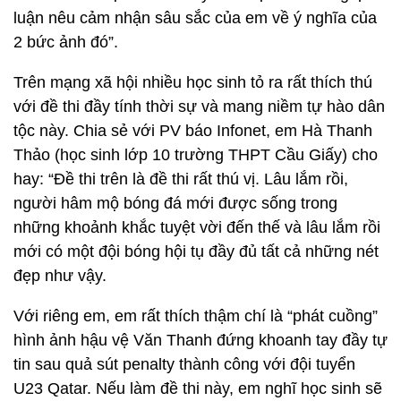
luận nêu cảm nhận sâu sắc của em về ý nghĩa của
2 bức ảnh đó”.
Trên mạng xã hội nhiều học sinh tỏ ra rất thích thú
với đề thi đầy tính thời sự và mang niềm tự hào dân
tộc này. Chia sẻ với PV báo Infonet, em Hà Thanh
Thảo (học sinh lớp 10 trường THPT Cầu Giấy) cho
hay: “Đề thi trên là đề thi rất thú vị. Lâu lắm rồi,
người hâm mộ bóng đá mới được sống trong
những khoảnh khắc tuyệt vời đến thế và lâu lắm rồi
mới có một đội bóng hội tụ đầy đủ tất cả những nét
đẹp như vậy.
Với riêng em, em rất thích thậm chí là “phát cuồng”
hình ảnh hậu vệ Văn Thanh đứng khoanh tay đầy tự
tin sau quả sút penalty thành công với đội tuyển
U23 Qatar. Nếu làm đề thi này, em nghĩ học sinh sẽ