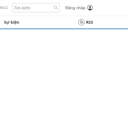
18822
Đăng nhập
Sự kiện
RSS