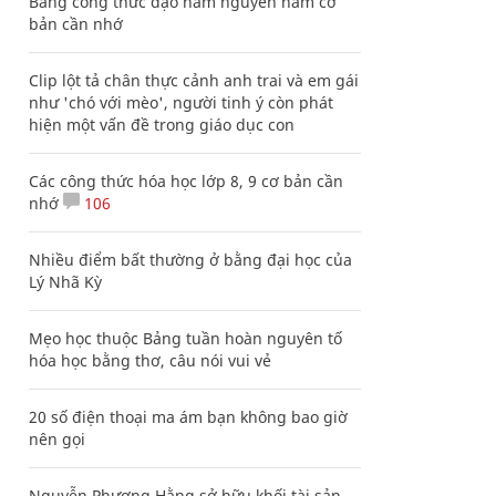
Bảng công thức đạo hàm nguyên hàm cơ
bản cần nhớ
Clip lột tả chân thực cảnh anh trai và em gái
như 'chó với mèo', người tinh ý còn phát
hiện một vấn đề trong giáo dục con
Các công thức hóa học lớp 8, 9 cơ bản cần
nhớ
106
Nhiều điểm bất thường ở bằng đại học của
Lý Nhã Kỳ
Mẹo học thuộc Bảng tuần hoàn nguyên tố
hóa học bằng thơ, câu nói vui vẻ
20 số điện thoại ma ám bạn không bao giờ
nên gọi
Nguyễn Phương Hằng sở hữu khối tài sản