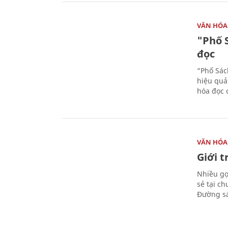
VĂN HÓA
"Phố 
đọc
“Phố Sác
hiệu quả
hóa đọc 
VĂN HÓA
Giới 
Nhiều gợi
sẻ tại c
Đường sá