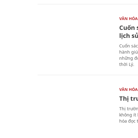
VĂN HÓA
Cuốn s
lịch s
Cuốn sác
hành giú
những đó
thời Lý.
VĂN HÓA
Thị t
Thị trườ
không ít
hóa đọc 