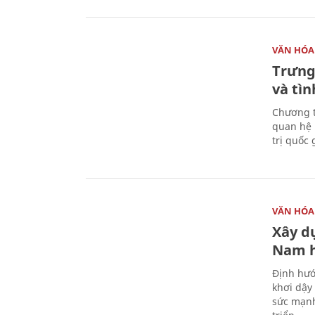
VĂN HÓA
Trưng
và tìn
Chương t
quan hệ 
trị quốc 
VĂN HÓA
Xây d
Nam 
Định hướ
khơi dậy
sức mạnh