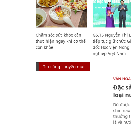
Chăm sóc sức khỏe cần
GS.TS Nguyễn Thị 
thực hiện ngay khi cơ thể
tiếp tục giữ chức 
còn khỏe
đốc Học viện Nông
nghiệp Việt Nam
Tin cùng chuyên mục
VĂN HÓA
Đặc s
loại 
Dù được 
chín nào
thưởng th
lá và nư