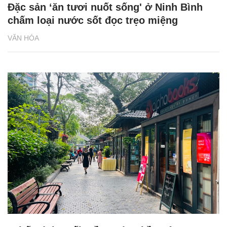
Đặc sản ‘ăn tươi nuốt sống' ở Ninh Bình
chấm loại nước sốt đọc trẹo miệng
VĂN HÓA