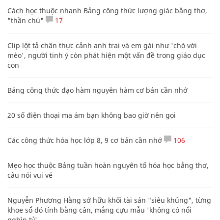
Cách học thuộc nhanh Bảng công thức lượng giác bằng thơ,
"thần chú"
17
Clip lột tả chân thực cảnh anh trai và em gái như 'chó với
mèo', người tinh ý còn phát hiện một vấn đề trong giáo dục
con
Bảng công thức đạo hàm nguyên hàm cơ bản cần nhớ
20 số điện thoại ma ám bạn không bao giờ nên gọi
Các công thức hóa học lớp 8, 9 cơ bản cần nhớ
106
Mẹo học thuộc Bảng tuần hoàn nguyên tố hóa học bằng thơ,
câu nói vui vẻ
Nguyễn Phương Hằng sở hữu khối tài sản "siêu khủng", từng
khoe sổ đỏ tính bằng cân, mắng cựu mẫu 'không có nổi
nghìn tỷ'