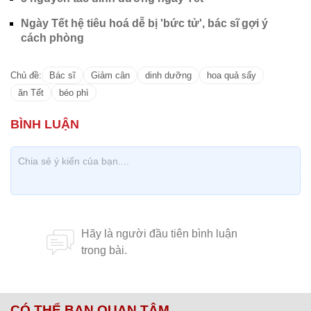
Ngày Tết hệ tiêu hoá dễ bị 'bức tử', bác sĩ gợi ý
cách phòng
Chủ đề:
Bác sĩ
Giảm cân
dinh dưỡng
hoa quả sấy
ăn Tết
béo phì
CÓ THỂ BẠN QUAN TÂM