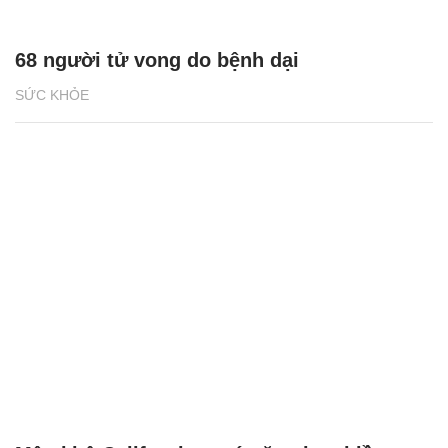
68 người tử vong do bệnh dại
SỨC KHỎE