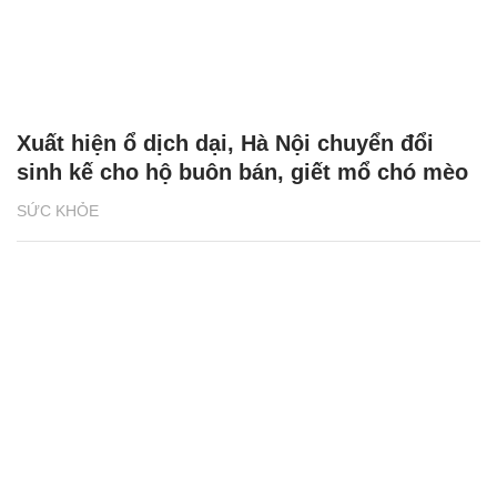
Xuất hiện ổ dịch dại, Hà Nội chuyển đổi
sinh kế cho hộ buôn bán, giết mổ chó mèo
SỨC KHỎE