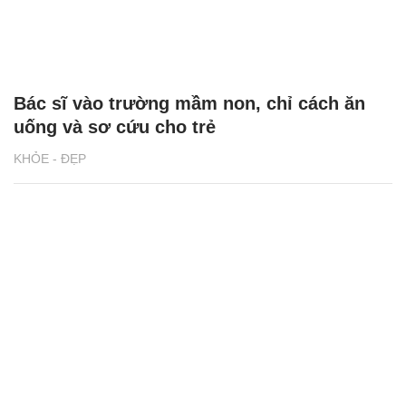
Bác sĩ vào trường mầm non, chỉ cách ăn
uống và sơ cứu cho trẻ
KHỎE - ĐẸP