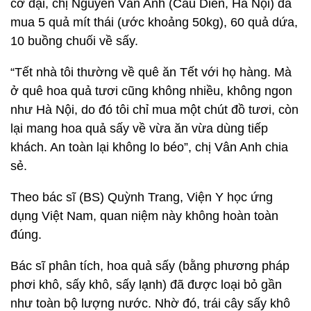
cỡ đại, chị Nguyễn Vân Anh (Cầu Diễn, Hà Nội) đã
mua 5 quả mít thái (ước khoảng 50kg), 60 quả dứa,
10 buồng chuối về sấy.
“Tết nhà tôi thường về quê ăn Tết với họ hàng. Mà
ở quê hoa quả tươi cũng không nhiều, không ngon
như Hà Nội, do đó tôi chỉ mua một chút đồ tươi, còn
lại mang hoa quả sấy về vừa ăn vừa dùng tiếp
khách. An toàn lại không lo béo”, chị Vân Anh chia
sẻ.
Theo bác sĩ (BS) Quỳnh Trang, Viện Y học ứng
dụng Việt Nam, quan niệm này không hoàn toàn
đúng.
Bác sĩ phân tích, hoa quả sấy (bằng phương pháp
phơi khô, sấy khô, sấy lạnh) đã được loại bỏ gần
như toàn bộ lượng nước. Nhờ đó, trái cây sấy khô