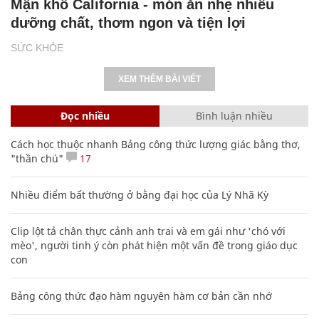
Mận khô California - món ăn nhẹ nhiều
dưỡng chất, thơm ngon và tiện lợi
SỨC KHỎE
XEM THÊM BÀI VIẾT
Đọc nhiều
Bình luận nhiều
Cách học thuộc nhanh Bảng công thức lượng giác bằng thơ,
"thần chú"
17
Nhiều điểm bất thường ở bằng đại học của Lý Nhã Kỳ
Clip lột tả chân thực cảnh anh trai và em gái như 'chó với
mèo', người tinh ý còn phát hiện một vấn đề trong giáo dục
con
Bảng công thức đạo hàm nguyên hàm cơ bản cần nhớ