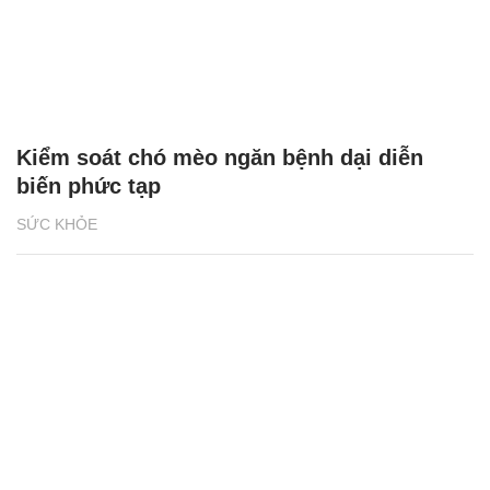
Kiểm soát chó mèo ngăn bệnh dại diễn
biến phức tạp
SỨC KHỎE