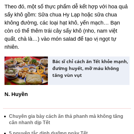
Theo đó, một số thực phẩm dễ kết hợp với hoa quả
sấy khô gồm: Sữa chua Hy Lạp hoặc sữa chua
không đường, các loại hạt khô, yến mạch… Bạn
còn có thể thêm trái cây sấy khô (nho, nam việt
quất, chà là…) vào món salad để tạo vị ngọt tự
nhiên.
Bác sĩ chỉ cách ăn Tết khỏe mạnh,
đường huyết, mỡ máu không
tăng vùn vụt
N. Huyền
Chuyên gia bày cách ăn thả phanh mà không tăng
cân nhanh dịp Tết
5 nguyên tắc dinh dưỡng ngày Tết