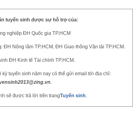
n tuyển sinh được sự hỗ trợ của:
ng nghiệp ĐH Quốc gia TP.HCM
ng: ĐH Nông lâm TP.HCM, ĐH Giao thông Vận tải TP.HCM.
sinh ĐH Kinh tế Tài chính TP.HCM.
 kỳ tuyển sinh năm nay có thể gửi email tới địa chỉ:
yensinh2013@zing.vn
.
h sẽ được trả lời trên trang
Tuyển sinh
.