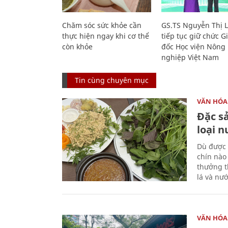
Chăm sóc sức khỏe cần
GS.TS Nguyễn Thị 
thực hiện ngay khi cơ thể
tiếp tục giữ chức 
còn khỏe
đốc Học viện Nông
nghiệp Việt Nam
Tin cùng chuyên mục
VĂN HÓA
Đặc s
loại 
Dù được 
chín nào
thưởng th
lá và nư
VĂN HÓA