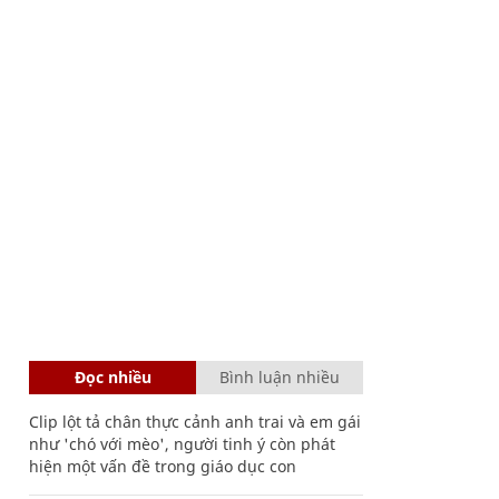
Đọc nhiều
Bình luận nhiều
Clip lột tả chân thực cảnh anh trai và em gái
như 'chó với mèo', người tinh ý còn phát
hiện một vấn đề trong giáo dục con