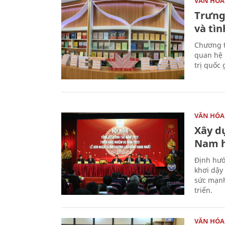
VĂN HÓA
Trưng
và tìn
Chương t
quan hệ 
trị quốc 
VĂN HÓA
Xây d
Nam 
Định hướ
khơi dậy
sức mạnh
triển.
VĂN HÓA