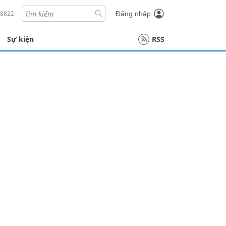
18822
Đăng nhập
Sự kiện
RSS