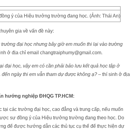
 đồng ý của Hiệu trưởng trường đang học. (Ảnh: Thái An)
chuyên gia về vấn đề này:
t trường đại học nhưng bây giờ em muốn thi lại vào trường
sinh ở địa chỉ email changtraiphumy@gmail.com.
ại đại học, vậy em có cần phải bảo lưu kết quả học tập ở
ọc, đến ngày thi em vẫn tham dự được không ạ?
– thí sinh ở địa
vấn hướng nghiệp ĐHQG TP.HCM:
c tại các trường đại học, cao đẳng và trung cấp, nếu muốn
 được sự đồng ý của Hiệu trưởng trường đang theo học. Do
ờng để được hướng dẫn các thủ tục cụ thể để thực hiện dự