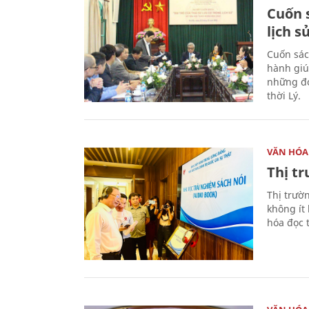
Cuốn s
lịch s
Cuốn sác
hành giú
những đó
thời Lý.
VĂN HÓA
Thị t
Thị trườ
không ít
hóa đọc 