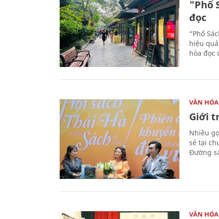
"Phố 
đọc
“Phố Sác
hiệu quả
hóa đọc 
VĂN HÓA
Giới 
Nhiều gợi
sẻ tại c
Đường sá
VĂN HÓA