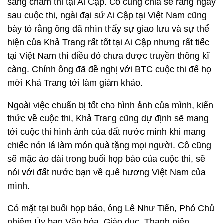
sang chấm thi tại Ai Cập. Cô cũng chia sẻ rằng ngay
sau cuộc thi, ngài đại sứ Ai Cập tại Việt Nam cũng
bày tỏ rằng ông đã nhìn thấy sự giao lưu và sự thể
hiện của Khả Trang rất tốt tại Ai Cập nhưng rất tiếc
tại Việt Nam thì điều đó chưa được truyền thông kĩ
càng. Chính ông đã đề nghị với BTC cuộc thi để họ
mời Khả Trang tới làm giám khảo.
Ngoài việc chuẩn bị tốt cho hình ảnh của mình, kiến
thức về cuộc thi, Khả Trang cũng dự định sẽ mang
tới cuộc thi hình ảnh của đất nước mình khi mang
chiếc nón lá làm món quà tặng mọi người. Cô cũng
sẽ mặc áo dài trong buổi họp báo của cuộc thi, sẽ
nói với đất nước bạn về quê hương Việt Nam của
mình.
Có mặt tại buổi họp báo, ông Lê Như Tiến, Phó Chủ
nhiệm Ủy ban Văn hóa, Giáo dục, Thanh niên,