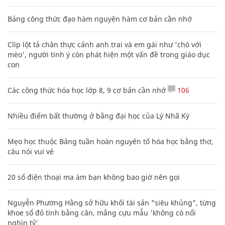
Bảng công thức đạo hàm nguyên hàm cơ bản cần nhớ
Clip lột tả chân thực cảnh anh trai và em gái như 'chó với
mèo', người tinh ý còn phát hiện một vấn đề trong giáo dục
con
Các công thức hóa học lớp 8, 9 cơ bản cần nhớ
106
Nhiều điểm bất thường ở bằng đại học của Lý Nhã Kỳ
Mẹo học thuộc Bảng tuần hoàn nguyên tố hóa học bằng thơ,
câu nói vui vẻ
20 số điện thoại ma ám bạn không bao giờ nên gọi
Nguyễn Phương Hằng sở hữu khối tài sản "siêu khủng", từng
khoe sổ đỏ tính bằng cân, mắng cựu mẫu 'không có nổi
nghìn tỷ'