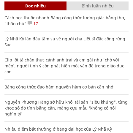
Đọc nhiều
Bình luận nhiều
Cách học thuộc nhanh Bảng công thức lượng giác bằng thơ,
"thần chú"
17
Lý Nhã Kỳ lần đầu tâm sự về người cha Liệt sĩ đặc công rừng
Sác
Clip lột tả chân thực cảnh anh trai và em gái như 'chó với
mèo', người tinh ý còn phát hiện một vấn đề trong giáo dục
con
Bảng công thức đạo hàm nguyên hàm cơ bản cần nhớ
Nguyễn Phương Hằng sở hữu khối tài sản "siêu khủng", từng
khoe sổ đỏ tính bằng cân, mắng cựu mẫu 'không có nổi
nghìn tỷ'
Nhiều điểm bất thường ở bằng đại học của Lý Nhã Kỳ