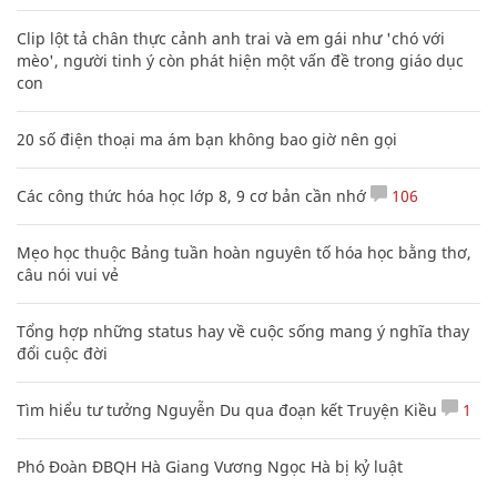
Clip lột tả chân thực cảnh anh trai và em gái như 'chó với
mèo', người tinh ý còn phát hiện một vấn đề trong giáo dục
con
20 số điện thoại ma ám bạn không bao giờ nên gọi
Các công thức hóa học lớp 8, 9 cơ bản cần nhớ
106
Mẹo học thuộc Bảng tuần hoàn nguyên tố hóa học bằng thơ,
câu nói vui vẻ
Tổng hợp những status hay về cuộc sống mang ý nghĩa thay
đổi cuộc đời
Tìm hiểu tư tưởng Nguyễn Du qua đoạn kết Truyện Kiều
1
Phó Đoàn ĐBQH Hà Giang Vương Ngọc Hà bị kỷ luật