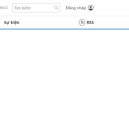
18822
Đăng nhập
Sự kiện
RSS