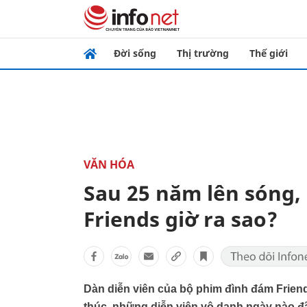
Đời sống
Thị trường
Thế giới
VĂN HÓA
Sau 25 năm lên sóng,
Friends giờ ra sao?
Dàn diễn viên của bộ phim đình đám Frien
thúc, những diễn viên vô danh ngày nào đã