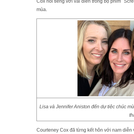
Cox nổi tiếng với vai diễn trong bộ phim "Sc
mùa.
Lisa và Jennifer Aniston đến dự tiệc chúc 
th
Courteney Cox đã từng kết hôn với nam diễn v