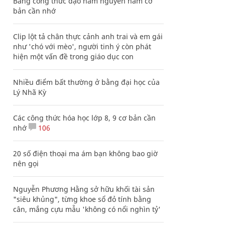
Bảng công thức đạo hàm nguyên hàm cơ
bản cần nhớ
Clip lột tả chân thực cảnh anh trai và em gái
như 'chó với mèo', người tinh ý còn phát
hiện một vấn đề trong giáo dục con
Nhiều điểm bất thường ở bằng đại học của
Lý Nhã Kỳ
Các công thức hóa học lớp 8, 9 cơ bản cần
nhớ
106
20 số điện thoại ma ám bạn không bao giờ
nên gọi
Nguyễn Phương Hằng sở hữu khối tài sản
"siêu khủng", từng khoe sổ đỏ tính bằng
cân, mắng cựu mẫu 'không có nổi nghìn tỷ'