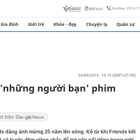
Hotline: 09161
Gia đình
Giới trẻ
Khỏe - đẹp
Chuyện lạ
Quân sự
24/09/2019 10:15 (GMT+07:00)
 'những người bạn' phim
ds đăng ảnh mừng 25 năm lên sóng. Kể từ khi Friends kết
 có bước đệm vững chắc để trở nên nổi tiếng trong giới