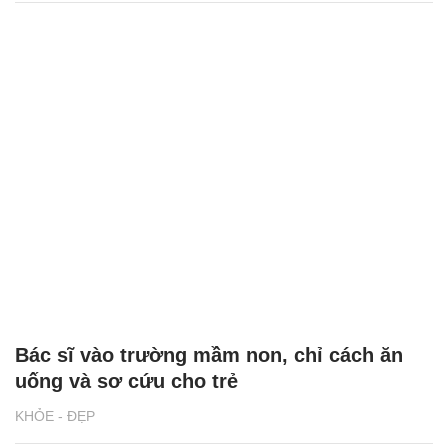
Bác sĩ vào trường mầm non, chỉ cách ăn
uống và sơ cứu cho trẻ
KHỎE - ĐẸP