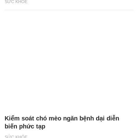
SỨC KHỎE
Kiểm soát chó mèo ngăn bệnh dại diễn
biến phức tạp
SỨC KHỎE