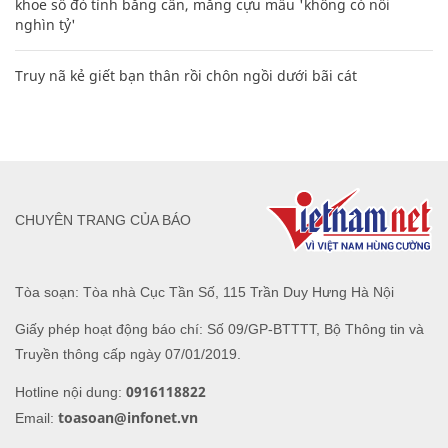
khoe sổ đỏ tính bằng cân, mắng cựu mẫu 'không có nổi
nghìn tỷ'
Truy nã kẻ giết bạn thân rồi chôn ngồi dưới bãi cát
CHUYÊN TRANG CỦA BÁO
Tòa soạn: Tòa nhà Cục Tần Số, 115 Trần Duy Hưng Hà Nội
Giấy phép hoạt động báo chí: Số 09/GP-BTTTT, Bộ Thông tin và
Truyền thông cấp ngày 07/01/2019.
0916118822
Hotline nội dung:
toasoan@infonet.vn
Email: