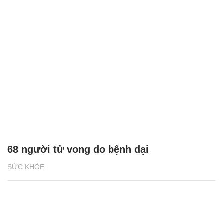
68 người tử vong do bệnh dại
SỨC KHỎE