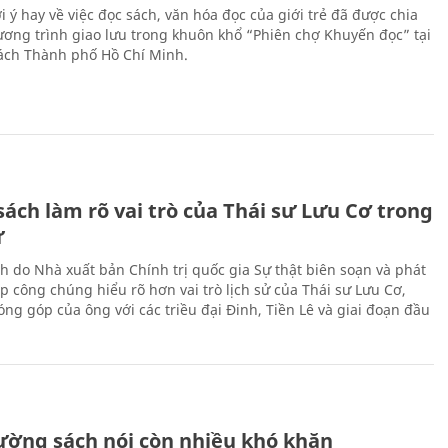
 ý hay về việc đọc sách, văn hóa đọc của giới trẻ đã được chia
hương trình giao lưu trong khuôn khổ “Phiên chợ Khuyến đọc” tại
ch Thành phố Hồ Chí Minh.
ách làm rõ vai trò của Thái sư Lưu Cơ trong
ử
h do Nhà xuất bản Chính trị quốc gia Sự thật biên soạn và phát
p công chúng hiểu rõ hơn vai trò lịch sử của Thái sư Lưu Cơ,
ng góp của ông với các triều đại Đinh, Tiền Lê và giai đoạn đầu
rường sách nói còn nhiều khó khăn