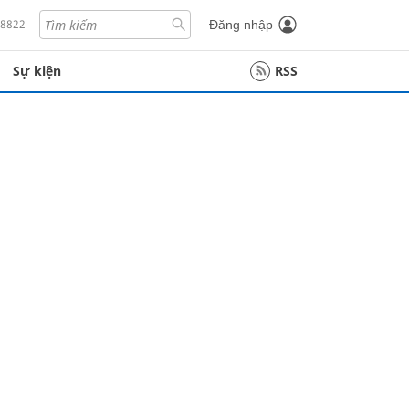
18822
Đăng nhập
Sự kiện
RSS