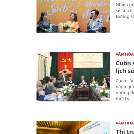
Nhiều gợi
sẻ tại c
Đường sá
VĂN HÓA
Cuốn s
lịch s
Cuốn sác
hành giú
những đó
thời Lý.
VĂN HÓA
Thị t