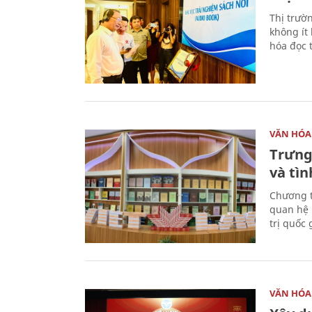
Thị trườ
không ít
hóa đọc 
VĂN HÓA
Trưng
và tìn
Chương t
quan hệ 
trị quốc 
VĂN HÓA