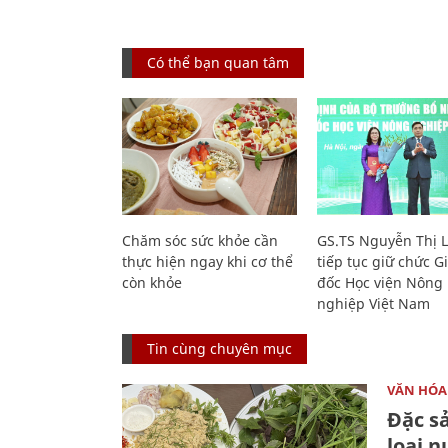
Có thể bạn quan tâm
Chăm sóc sức khỏe cần
GS.TS Nguyễn Thị 
thực hiện ngay khi cơ thể
tiếp tục giữ chức 
còn khỏe
đốc Học viện Nông
nghiệp Việt Nam
Tin cùng chuyên mục
VĂN HÓA
Đặc s
loại 