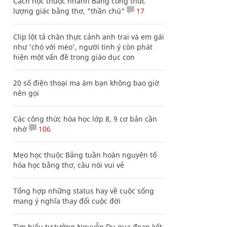
Cách học thuộc nhanh Bảng công thức
lượng giác bằng thơ, "thần chú"
17
Clip lột tả chân thực cảnh anh trai và em gái
như 'chó với mèo', người tinh ý còn phát
hiện một vấn đề trong giáo dục con
20 số điện thoại ma ám bạn không bao giờ
nên gọi
Các công thức hóa học lớp 8, 9 cơ bản cần
nhớ
106
Mẹo học thuộc Bảng tuần hoàn nguyên tố
hóa học bằng thơ, câu nói vui vẻ
Tổng hợp những status hay về cuộc sống
mang ý nghĩa thay đổi cuộc đời
Tìm hiểu tư tưởng Nguyễn Du qua đoạn kết