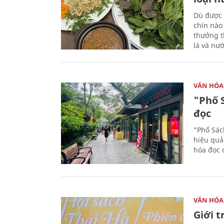
Dù được 
chín nào
thưởng th
lá và nư
VĂN HÓA
"Phố 
đọc
“Phố Sác
hiệu quả
hóa đọc 
VĂN HÓA
Giới 