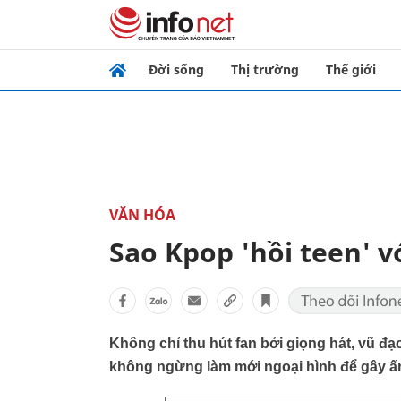
Đời sống
Thị trường
Thế giới
VĂN HÓA
Sao Kpop 'hồi teen' vớ
Không chỉ thu hút fan bởi giọng hát, vũ đạo 
không ngừng làm mới ngoại hình để gây ấ