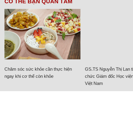
CÓ THỂ BẠN QUAN TÂM
Chăm sóc sức khỏe cần thực hiện
GS.TS Nguyễn Thị Lan ti
ngay khi cơ thể còn khỏe
chức Giám đốc Học viện
Việt Nam