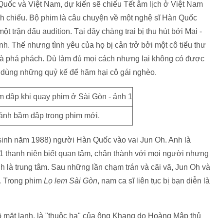
Quốc và Việt Nam, dự kiến sẽ chiếu Tết âm lịch ở Việt Nam
ình chiếu. Bộ phim là câu chuyện về một nghệ sĩ Hàn Quốc
 trận đấu audition. Tại đây chàng trai bị thu hút bởi Mai -
h. Thế nhưng tình yêu của họ bị cản trở bởi một cô tiểu thư
và phá phách. Dù làm đủ mọi cách nhưng lại không có được
ối dùng những quỷ kế để hãm hại cô gái nghèo.
ánh bầm dập trong phim mới.
(sinh năm 1988) người Hàn Quốc vào vai Jun Oh. Anh là
1 thanh niên biết quan tâm, chân thành với mọi người nhưng
nh là trung tâm. Sau những lần chạm trán và cãi vã, Jun Oh và
t. Trong phim
Lọ lem Sài Gòn
, nam ca sĩ liên tục bị bạn diễn là
ồ mặt lạnh, là "thuộc hạ" của ông Khang do Hoàng Mập thủ