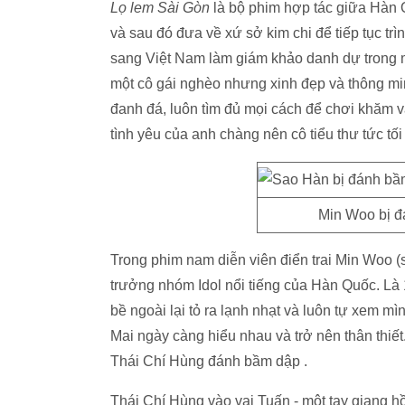
Lọ lem Sài Gòn
là bộ phim hợp tác giữa Hàn 
và sau đó đưa về xứ sở kim chi để tiếp tục tr
sang Việt Nam làm giám khảo danh dự trong một
một cô gái nghèo nhưng xinh đẹp và thông min
đanh đá, luôn tìm đủ mọi cách để chơi khăm 
tình yêu của anh chàng nên cô tiểu thư tức t
Min Woo bị đ
Trong phim nam diễn viên điển trai Min Woo 
trưởng nhóm Idol nổi tiếng của Hàn Quốc. Là 
bề ngoài lại tỏ ra lạnh nhạt và luôn tự xem mì
Mai ngày càng hiểu nhau và trở nên thân thiế
Thái Chí Hùng đánh bầm dập .
Thái Chí Hùng vào vai Tuấn - một tay giang h