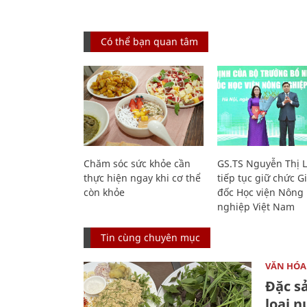
Có thể bạn quan tâm
Chăm sóc sức khỏe cần
GS.TS Nguyễn Thị 
thực hiện ngay khi cơ thể
tiếp tục giữ chức 
còn khỏe
đốc Học viện Nông
nghiệp Việt Nam
Tin cùng chuyên mục
VĂN HÓA
Đặc s
loại 