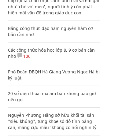
Clip lột tả chân thực cảnh anh trai và em gái
như 'chó với mèo', người tinh ý còn phát
hiện một vấn đề trong giáo dục con
Bảng công thức đạo hàm nguyên hàm cơ
bản cần nhớ
Các công thức hóa học lớp 8, 9 cơ bản cần
nhớ
106
Phó Đoàn ĐBQH Hà Giang Vương Ngọc Hà bị
kỷ luật
20 số điện thoại ma ám bạn không bao giờ
nên gọi
Nguyễn Phương Hằng sở hữu khối tài sản
"siêu khủng", từng khoe sổ đỏ tính bằng
cân, mắng cựu mẫu 'không có nổi nghìn tỷ'