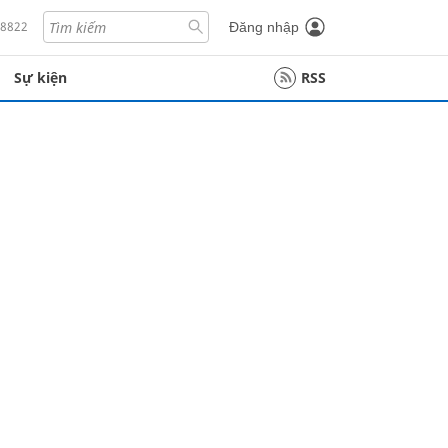
18822
Đăng nhập
Sự kiện
RSS