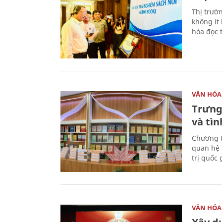
Thị trườ
không ít
hóa đọc 
VĂN HÓA
Trưng
và tìn
Chương t
quan hệ 
trị quốc 
VĂN HÓA