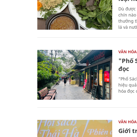
Dù được 
chín nào
thưởng th
lá và nư
VĂN HÓA
"Phố 
đọc
“Phố Sác
hiệu quả
hóa đọc 
VĂN HÓA
Giới 