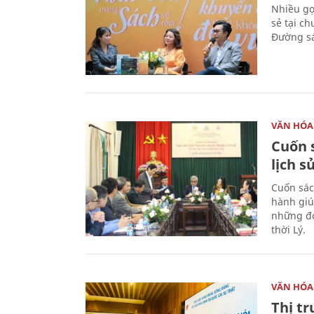
Nhiều gợi
sẻ tại c
Đường sá
VĂN HÓA
Cuốn s
lịch s
Cuốn sác
hành giú
những đó
thời Lý.
VĂN HÓA
Thị t