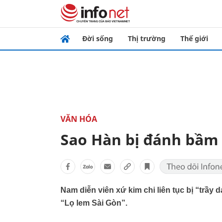
Đời sống
Thị trường
Thế giới
VĂN HÓA
Sao Hàn bị đánh bầm 
Nam diễn viên xứ kim chi liên tục bị “trầy
“Lọ lem Sài Gòn”.