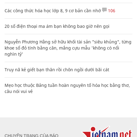
Các công thức hóa học lớp 8, 9 cơ bản cần nhớ
106
20 số điện thoại ma ám bạn không bao giờ nên gọi
Nguyễn Phương Hằng sở hữu khối tài sản "siêu khủng", từng
khoe sổ đỏ tính bằng cân, mắng cựu mẫu 'không có nổi
nghìn tỷ'
Truy nã kẻ giết bạn thân rồi chôn ngồi dưới bãi cát
Mẹo học thuộc Bảng tuần hoàn nguyên tố hóa học bằng thơ,
câu nói vui vẻ
CHUYÊN TRANG CỦA BÁO