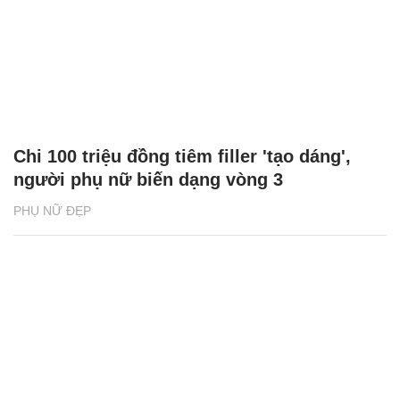
Chi 100 triệu đồng tiêm filler 'tạo dáng',
người phụ nữ biến dạng vòng 3
PHỤ NỮ ĐẸP