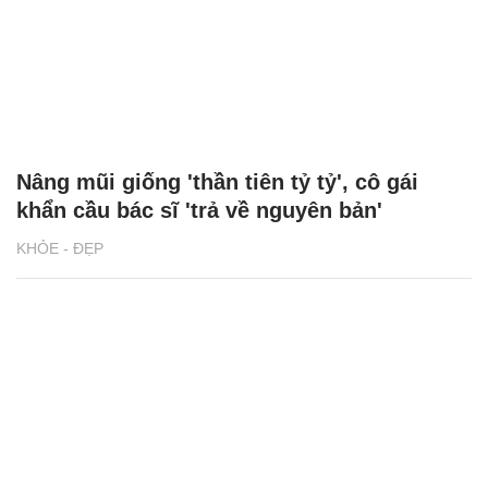
Nâng mũi giống 'thần tiên tỷ tỷ', cô gái
khẩn cầu bác sĩ 'trả về nguyên bản'
KHỎE - ĐẸP