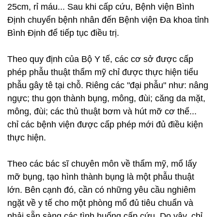
25cm, rỉ máu... Sau khi cấp cứu, Bệnh viện Bình
Định chuyển bệnh nhân đến Bệnh viện Đa khoa tỉnh
Bình Định để tiếp tục điều trị.
Theo quy định của Bộ Y tế, các cơ sở được cấp
phép phẫu thuật thẩm mỹ chỉ được thực hiện tiểu
phẫu gây tê tại chỗ. Riêng các "đại phẫu" như: nâng
ngực; thu gọn thành bụng, mông, đùi; căng da mặt,
mông, đùi; các thủ thuật bơm và hút mỡ cơ thể...
chỉ các bệnh viện được cấp phép mới đủ điều kiện
thực hiện.
Theo các bác sĩ chuyên môn về thẩm mỹ, mổ lấy
mỡ bụng, tạo hình thành bụng là một phẫu thuật
lớn. Bên cạnh đó, cần có những yêu cầu nghiêm
ngặt về y tế cho một phòng mổ đủ tiêu chuẩn và
phải sẵn sàng các tình huống cấp cứu. Do vậy, chỉ