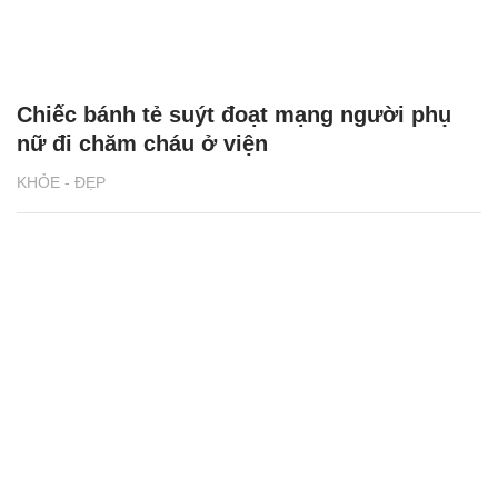
Chiếc bánh tẻ suýt đoạt mạng người phụ
nữ đi chăm cháu ở viện
KHỎE - ĐẸP