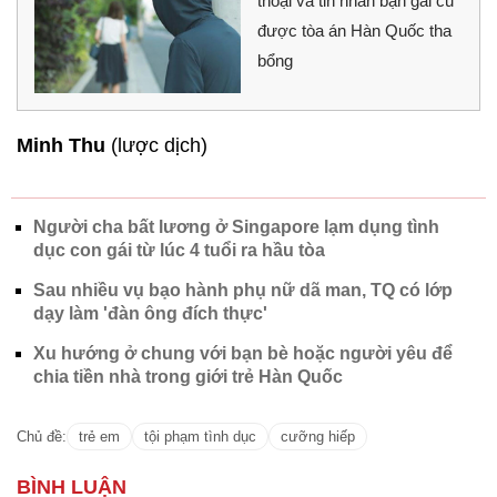
thoại và tin nhắn bạn gái cũ
được tòa án Hàn Quốc tha
bổng
Minh Thu
(lược dịch)
Người cha bất lương ở Singapore lạm dụng tình
dục con gái từ lúc 4 tuổi ra hầu tòa
Sau nhiều vụ bạo hành phụ nữ dã man, TQ có lớp
dạy làm 'đàn ông đích thực'
Xu hướng ở chung với bạn bè hoặc người yêu để
chia tiền nhà trong giới trẻ Hàn Quốc
Chủ đề:
trẻ em
tội phạm tình dục
cưỡng hiếp