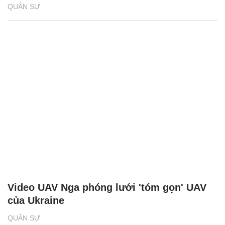
QUÂN SỰ
Video UAV Nga phóng lưới 'tóm gọn' UAV
của Ukraine
QUÂN SỰ