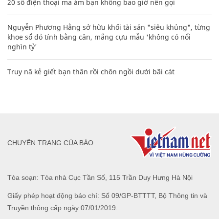
20 số điện thoại ma ám bạn không bao giờ nên gọi
Nguyễn Phương Hằng sở hữu khối tài sản "siêu khủng", từng
khoe sổ đỏ tính bằng cân, mắng cựu mẫu 'không có nổi
nghìn tỷ'
Truy nã kẻ giết bạn thân rồi chôn ngồi dưới bãi cát
CHUYÊN TRANG CỦA BÁO
Tòa soạn: Tòa nhà Cục Tần Số, 115 Trần Duy Hưng Hà Nội
Giấy phép hoạt động báo chí: Số 09/GP-BTTTT, Bộ Thông tin và
Truyền thông cấp ngày 07/01/2019.