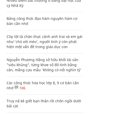
Nhiều điểm bất thường ở bằng đại học của
Lý Nhã Kỳ
Bảng công thức đạo hàm nguyên hàm cơ
bản cần nhớ
Clip lột tả chân thực cảnh anh trai và em gái
như 'chó với mèo', người tinh ý còn phát
hiện một vấn đề trong giáo dục con
Nguyễn Phương Hằng sở hữu khối tài sản
"siêu khủng", từng khoe sổ đỏ tính bằng
cân, mắng cựu mẫu 'không có nổi nghìn tỷ'
Các công thức hóa học lớp 8, 9 cơ bản cần
nhớ
106
Truy nã kẻ giết bạn thân rồi chôn ngồi dưới
bãi cát