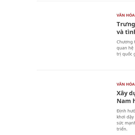
VĂN HÓA
Trưng
và tìn
Chương t
quan hệ 
trị quốc 
VĂN HÓA
Xây d
Nam 
Định hướ
khơi dậy
sức mạnh
triển.