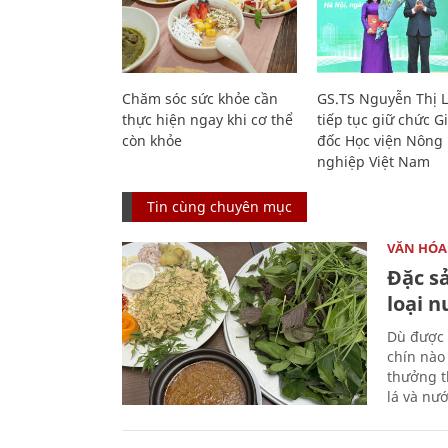
Chăm sóc sức khỏe cần
GS.TS Nguyễn Thị 
thực hiện ngay khi cơ thể
tiếp tục giữ chức 
còn khỏe
đốc Học viện Nông
nghiệp Việt Nam
Tin cùng chuyên mục
VĂN HÓA
Đặc s
loại 
Dù được 
chín nào
thưởng th
lá và nư