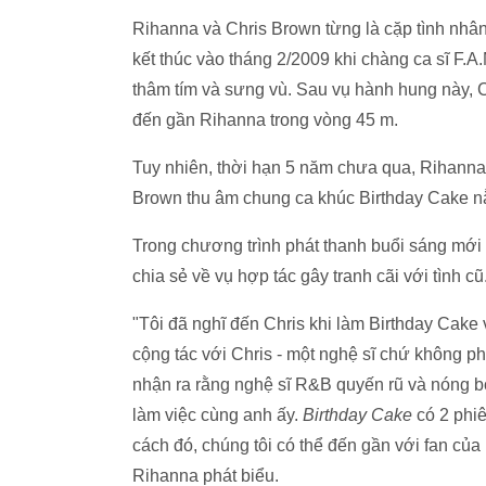
Rihanna và Chris Brown từng là cặp tình nhân
kết thúc vào tháng 2/2009 khi chàng ca sĩ F.
thâm tím và sưng vù. Sau vụ hành hung này, C
đến gần Rihanna trong vòng 45 m.
Tuy nhiên, thời hạn 5 năm chưa qua, Rihann
Brown thu âm chung ca khúc Birthday Cake nằ
Trong chương trình phát thanh buổi sáng mới 
chia sẻ về vụ hợp tác gây tranh cãi với tình cũ
"Tôi đã nghĩ đến Chris khi làm Birthday Cake 
cộng tác với Chris - một nghệ sĩ chứ không phả
nhận ra rằng nghệ sĩ R&B quyến rũ và nóng bỏ
làm việc cùng anh ấy.
Birthday Cake
có 2 phiê
cách đó, chúng tôi có thể đến gần với fan của
Rihanna phát biểu.