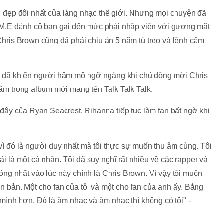
 đẹp đôi nhất của làng nhạc thế giới. Nhưng mọi chuyện đã
A.M.E đánh cô bạn gái đến mức phải nhập viện với gương mặt
hris Brown cũng đã phải chịu án 5 năm tù treo và lệnh cấm
a đã khiến người hâm mộ ngỡ ngàng khi chủ động mời Chris
m trong album mới mang tên Talk Talk Talk.
đây của Ryan Seacrest, Rihanna tiếp tục làm fan bất ngờ khi
.
vì đó là người duy nhất mà tôi thực sự muốn thu âm cùng. Tôi
i là một cá nhân. Tôi đã suy nghĩ rất nhiều về các rapper và
ng nhất vào lúc này chính là Chris Brown. Vì vậy tôi muốn
n bản. Một cho fan của tôi và một cho fan của anh ấy. Bằng
 mình hơn. Đó là âm nhạc và âm nhạc thì không có tội" -