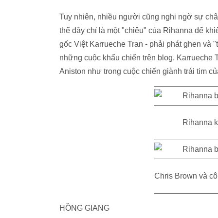
Tuy nhiên, nhiều người cũng nghi ngờ sự chân
thể đây chỉ là một "chiêu" của Rihanna để kh
gốc Việt Karrueche Tran - phải phát ghen và 
những cuộc khẩu chiến trên blog. Karrueche Tr
Aniston như trong cuộc chiến giành trái tim của
Rihanna kh
Chris Brown và c
HỒNG GIANG