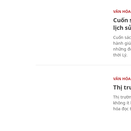
VĂN HÓA
Cuốn s
lịch s
Cuốn sác
hành giú
những đó
thời Lý.
VĂN HÓA
Thị t
Thị trườ
không ít
hóa đọc 