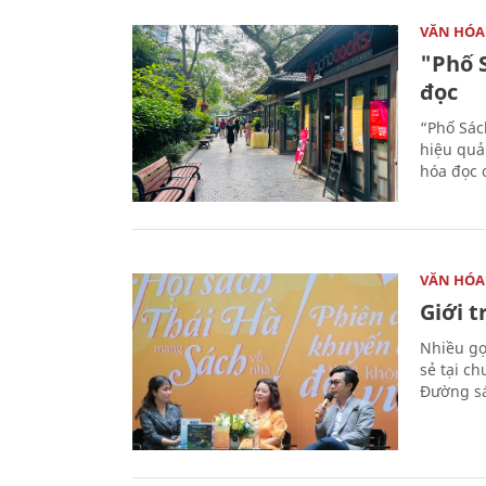
VĂN HÓA
"Phố 
đọc
“Phố Sác
hiệu quả
hóa đọc 
VĂN HÓA
Giới 
Nhiều gợi
sẻ tại c
Đường sá