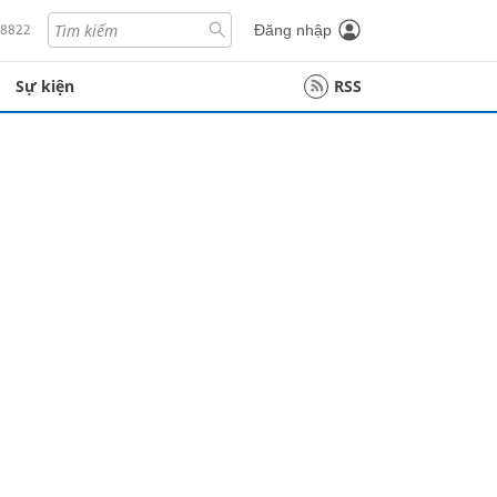
18822
Đăng nhập
Sự kiện
RSS