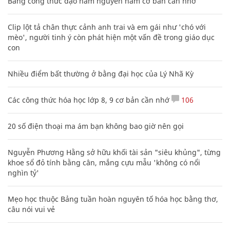
Bảng công thức đạo hàm nguyên hàm cơ bản cần nhớ
Clip lột tả chân thực cảnh anh trai và em gái như 'chó với
mèo', người tinh ý còn phát hiện một vấn đề trong giáo dục
con
Nhiều điểm bất thường ở bằng đại học của Lý Nhã Kỳ
Các công thức hóa học lớp 8, 9 cơ bản cần nhớ
106
20 số điện thoại ma ám bạn không bao giờ nên gọi
Nguyễn Phương Hằng sở hữu khối tài sản "siêu khủng", từng
khoe sổ đỏ tính bằng cân, mắng cựu mẫu 'không có nổi
nghìn tỷ'
Mẹo học thuộc Bảng tuần hoàn nguyên tố hóa học bằng thơ,
câu nói vui vẻ