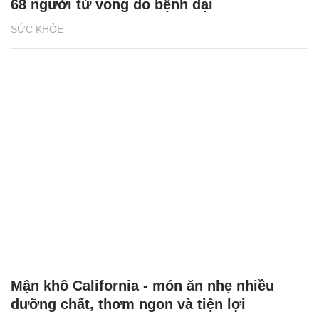
68 người tử vong do bệnh dại
SỨC KHỎE
Mận khô California - món ăn nhẹ nhiều
dưỡng chất, thơm ngon và tiện lợi