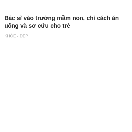
Bác sĩ vào trường mầm non, chỉ cách ăn
uống và sơ cứu cho trẻ
KHỎE - ĐẸP