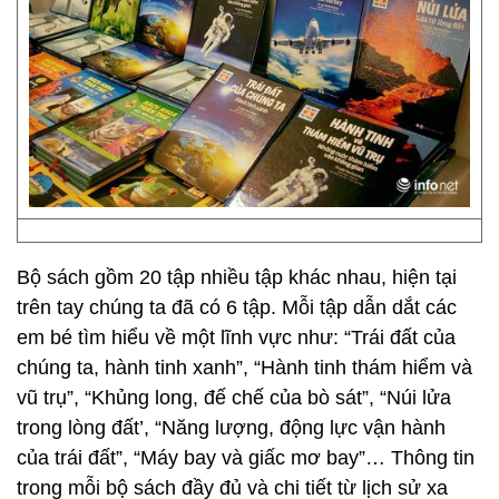
Bộ sách gồm 20 tập nhiều tập khác nhau, hiện tại
trên tay chúng ta đã có 6 tập. Mỗi tập dẫn dắt các
em bé tìm hiểu về một lĩnh vực như: “Trái đất của
chúng ta, hành tinh xanh”, “Hành tinh thám hiểm và
vũ trụ”, “Khủng long, đế chế của bò sát”, “Núi lửa
trong lòng đất’, “Năng lượng, động lực vận hành
của trái đất”, “Máy bay và giấc mơ bay”… Thông tin
trong mỗi bộ sách đầy đủ và chi tiết từ lịch sử xa