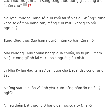
Cách học thuộc nhanh Bảng công thức lượng giác bằng thơ,
"thần chú"
17
Nguyễn Phương Hằng sở hữu khối tài sản "siêu khủng", từng
khoe sổ đỏ tính bằng cân, mắng cựu mẫu 'không có nổi
nghìn tỷ'
Bảng công thức đạo hàm nguyên hàm cơ bản cần nhớ
Mai Phương Thúy "phím hàng" quá chuẩn, vợ tỷ phú Phạm
Nhật Vượng giành lại vị trí top 5 người giàu nhất
Lý Nhã Kỳ lần đầu tâm sự về người cha Liệt sĩ đặc công rừng
Sác
Những status buồn về tình yêu, cuộc sống hàm ẩn nhiều ý
nghĩa
Nhiều điểm bất thường ở bằng đại học của Lý Nhã Kỳ