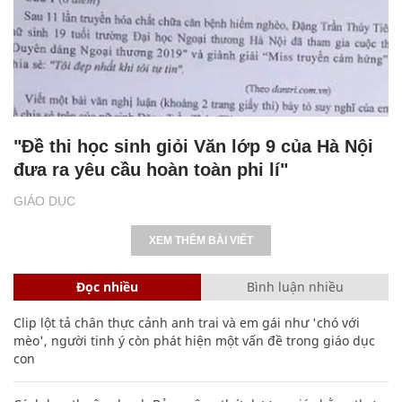
"Đề thi học sinh giỏi Văn lớp 9 của Hà Nội
đưa ra yêu cầu hoàn toàn phi lí"
GIÁO DỤC
XEM THÊM BÀI VIẾT
Đọc nhiều
Bình luận nhiều
Clip lột tả chân thực cảnh anh trai và em gái như 'chó với
mèo', người tinh ý còn phát hiện một vấn đề trong giáo dục
con