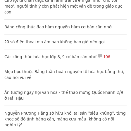
Clip lột tả chân thực cảnh anh trai và em gái như 'chó với
mèo', người tinh ý còn phát hiện một vấn đề trong giáo dục
con
Bảng công thức đạo hàm nguyên hàm cơ bản cần nhớ
20 số điện thoại ma ám bạn không bao giờ nên gọi
Các công thức hóa học lớp 8, 9 cơ bản cần nhớ
106
Mẹo học thuộc Bảng tuần hoàn nguyên tố hóa học bằng thơ,
câu nói vui vẻ
Ấn tượng ngày hội văn hóa - thể thao mừng Quốc khánh 2/9
ở Hải Hậu
Nguyễn Phương Hằng sở hữu khối tài sản "siêu khủng", từng
khoe sổ đỏ tính bằng cân, mắng cựu mẫu 'không có nổi
nghìn tỷ'