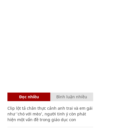
Đọc nhiều
Bình luận nhiều
Clip lột tả chân thực cảnh anh trai và em gái
như 'chó với mèo', người tinh ý còn phát
hiện một vấn đề trong giáo dục con