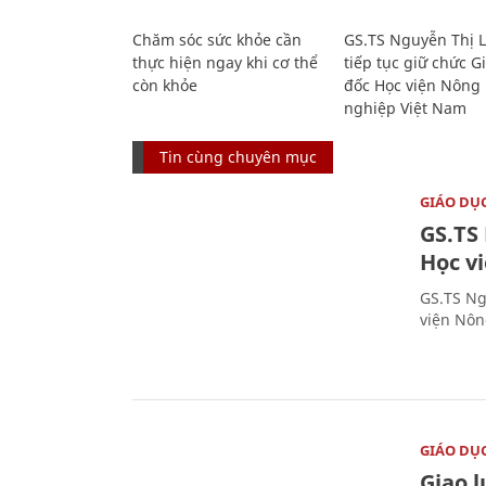
Chăm sóc sức khỏe cần
GS.TS Nguyễn Thị 
thực hiện ngay khi cơ thể
tiếp tục giữ chức 
còn khỏe
đốc Học viện Nông
nghiệp Việt Nam
Tin cùng chuyên mục
GIÁO DỤ
GS.TS
Học v
GS.TS Ng
viện Nôn
GIÁO DỤ
Giao 