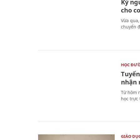
Kỷ ng
cho c
Vừa qua,
chuyển đ
HỌC ĐƯ
Tuyển 
nhận 
Từ hôm n
học trực
GIÁO DỤ