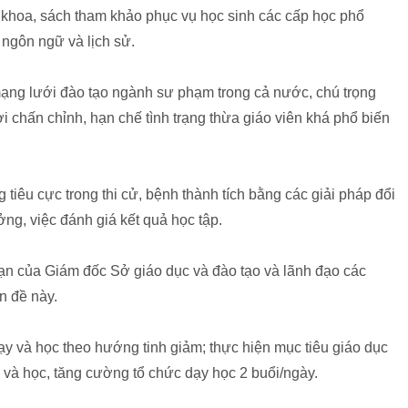
áo khoa, sách tham khảo phục vụ học sinh các cấp học phổ
ngôn ngữ và lịch sử.
mạng lưới đào tạo ngành sư phạm trong cả nước, chú trọng
ời chấn chỉnh, hạn chế tình trạng thừa giáo viên khá phổ biến
g tiêu cực trong thi cử, bệnh thành tích bằng các giải pháp đổi
ởng, việc đánh giá kết quả học tập.
hạn của Giám đốc Sở giáo dục và đào tạo và lãnh đạo các
n đề này.
 dạy và học theo hướng tinh giảm; thực hiện mục tiêu giáo dục
 và học, tăng cường tổ chức dạy học 2 buổi/ngày.