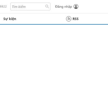
18822
Đăng nhập
Sự kiện
RSS