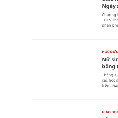
Ngày 
Chương t
THCS Thá
phần phá
HỌC ĐƯ
Nữ si
bổng 
Tháng Tư
các học 
trên phạ
GIÁO DỤ