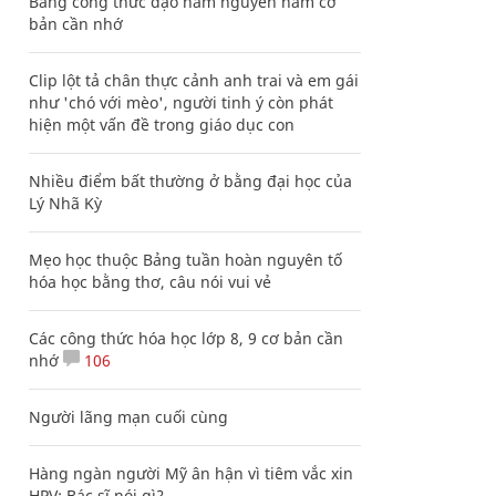
Bảng công thức đạo hàm nguyên hàm cơ
bản cần nhớ
Clip lột tả chân thực cảnh anh trai và em gái
như 'chó với mèo', người tinh ý còn phát
hiện một vấn đề trong giáo dục con
Nhiều điểm bất thường ở bằng đại học của
Lý Nhã Kỳ
Mẹo học thuộc Bảng tuần hoàn nguyên tố
hóa học bằng thơ, câu nói vui vẻ
Các công thức hóa học lớp 8, 9 cơ bản cần
nhớ
106
Người lãng mạn cuối cùng
Hàng ngàn người Mỹ ân hận vì tiêm vắc xin
HPV: Bác sĩ nói gì?