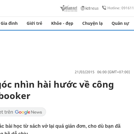
Hotline: 09161
Gia đình
Giới trẻ
Khỏe - đẹp
Chuyện lạ
Quân sự
21/03/2015 06:00 (GMT+07:00)
 góc nhìn hài hước về công
ebooker
c bài học từ sách vở lại quá giản đơn, cho dù bạn đã
ng hề dễ chịu