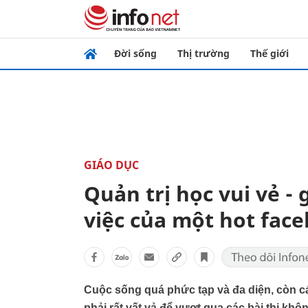
Đời sống
Thị trường
Thế giới
GIÁO DỤC
Quản trị học vui vẻ -
việc của một hot fac
Cuộc sống quá phức tạp và đa diện, còn cá
phải rất vất vả để vượt qua các bài thi khô