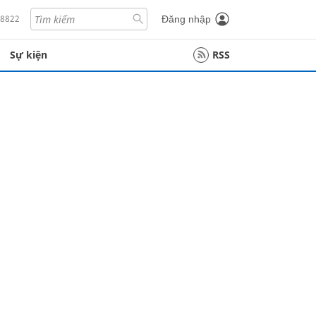
18822
Đăng nhập
Sự kiện
RSS