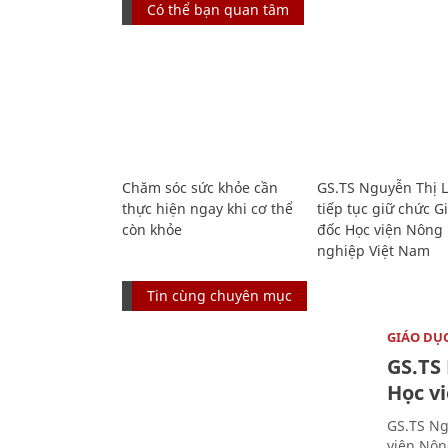
Có thể bạn quan tâm
Chăm sóc sức khỏe cần
GS.TS Nguyễn Thị 
thực hiện ngay khi cơ thể
tiếp tục giữ chức 
còn khỏe
đốc Học viện Nông
nghiệp Việt Nam
Tin cùng chuyên mục
GIÁO DỤ
GS.TS
Học v
GS.TS Ng
viện Nôn