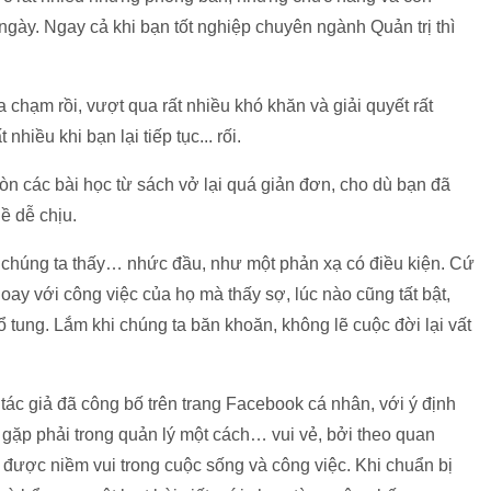
ngày. Ngay cả khi bạn tốt nghiệp chuyên ngành Quản trị thì
 va chạm rồi, vượt qua rất nhiều khó khăn và giải quyết rất
nhiều khi bạn lại tiếp tục... rối.
òn các bài học từ sách vở lại quá giản đơn, cho dù bạn đã
hề dễ chịu.
g chúng ta thấy… nhức đầu, như một phản xạ có điều kiện. Cứ
ay với công việc của họ mà thấy sợ, lúc nào cũng tất bật,
 tung. Lắm khi chúng ta băn khoăn, không lẽ cuộc đời lại vất
tác giả đã công bố trên trang Facebook cá nhân, với ý định
gặp phải trong quản lý một cách… vui vẻ, bởi theo quan
m được niềm vui trong cuộc sống và công việc. Khi chuẩn bị