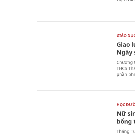
GIÁO DỤ
Giao 
Ngày 
Chương t
THCS Thá
phần phá
HỌC ĐƯ
Nữ si
bổng 
Tháng Tư