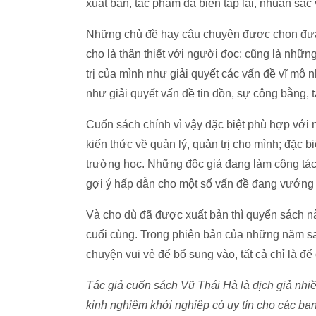
xuất bản, tác phẩm đã biên tập lại, nhuận sắc
Những chủ đề hay câu chuyện được chọn đưa 
cho là thân thiết với người đọc; cũng là nhữ
trị của mình như giải quyết các vấn đề vĩ mô
như giải quyết vấn đề tin đồn, sự công bằng, 
Cuốn sách chính vì vậy đặc biệt phù hợp với 
kiến thức về quản lý, quản trị cho mình; đặc bi
trường học. Những độc giả đang làm công tác 
gợi ý hấp dẫn cho một số vấn đề đang vướng m
Và cho dù đã được xuất bản thì quyển sách 
cuối cùng. Trong phiên bản của những năm sau
chuyện vui vẻ để bổ sung vào, tất cả chỉ là để
Tác giả cuốn sách Vũ Thái Hà là dịch giả nhiề
kinh nghiệm khởi nghiệp có uy tín cho các bạ