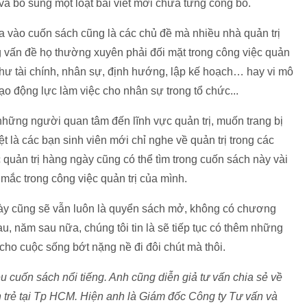
 và bổ sung một loạt bài viết mới chưa từng công bố.
vào cuốn sách cũng là các chủ đề mà nhiều nhà quản trị
ng vấn đề họ thường xuyên phải đối mặt trong công việc quản
 như tài chính, nhân sự, định hướng, lập kế hoạch… hay vi mô
tạo động lực làm việc cho nhân sự trong tổ chức...
những người quan tâm đến lĩnh vực quản trị, muốn trang bị
ệt là các bạn sinh viên mới chỉ nghe về quản trị trong các
quản trị hàng ngày cũng có thể tìm trong cuốn sách này vài
ắc trong công việc quản trị của mình.
này cũng sẽ vẫn luôn là quyển sách mở, không có chương
, năm sau nữa, chúng tôi tin là sẽ tiếp tục có thêm những
 cho cuộc sống bớt nặng nề đi đôi chút mà thôi.
u cuốn sách nổi tiếng. Anh cũng diễn giả tư vấn chia sẻ về
n trẻ tại Tp HCM. Hiện anh là
Giám đốc Công ty Tư vấn và