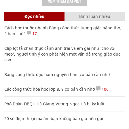
XEM THÊM BÀI VIẾT
Đọc nhiều
Bình luận nhiều
Cách học thuộc nhanh Bảng công thức lượng giác bằng thơ,
"thần chú"
17
Clip lột tả chân thực cảnh anh trai và em gái như 'chó với
mèo', người tinh ý còn phát hiện một vấn đề trong giáo dục
con
Bảng công thức đạo hàm nguyên hàm cơ bản cần nhớ
Các công thức hóa học lớp 8, 9 cơ bản cần nhớ
106
Phó Đoàn ĐBQH Hà Giang Vương Ngọc Hà bị kỷ luật
20 số điện thoại ma ám bạn không bao giờ nên gọi