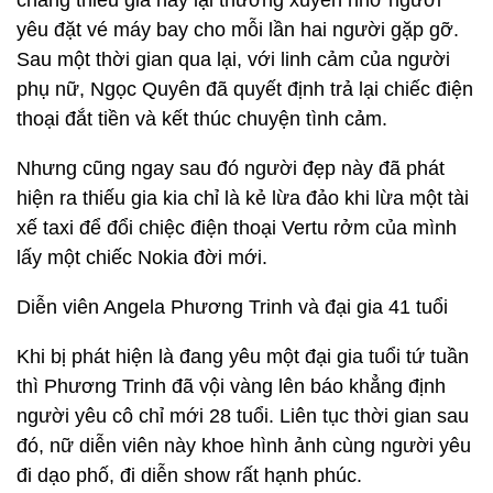
chàng thiếu gia này lại thường xuyên nhờ người
yêu đặt vé máy bay cho mỗi lần hai người gặp gỡ.
Sau một thời gian qua lại, với linh cảm của người
phụ nữ, Ngọc Quyên đã quyết định trả lại chiếc điện
thoại đắt tiền và kết thúc chuyện tình cảm.
Nhưng cũng ngay sau đó người đẹp này đã phát
hiện ra thiếu gia kia chỉ là kẻ lừa đảo khi lừa một tài
xế taxi để đổi chiệc điện thoại Vertu rởm của mình
lấy một chiếc Nokia đời mới.
Diễn viên Angela Phương Trinh và đại gia 41 tuổi
Khi bị phát hiện là đang yêu một đại gia tuổi tứ tuần
thì Phương Trinh đã vội vàng lên báo khẳng định
người yêu cô chỉ mới 28 tuổi. Liên tục thời gian sau
đó, nữ diễn viên này khoe hình ảnh cùng người yêu
đi dạo phố, đi diễn show rất hạnh phúc.