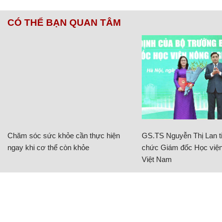
CÓ THỂ BẠN QUAN TÂM
Chăm sóc sức khỏe cần thực hiện
GS.TS Nguyễn Thị Lan ti
ngay khi cơ thể còn khỏe
chức Giám đốc Học viện
Việt Nam