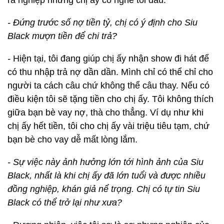
ra nghiệp nhưng chị ấy có nghe tôi đâu.
- Đứng trước số nợ tiền tỷ, chị có ý định cho Siu
Black mượn tiền để chi trả?
-
Hiện tại, tôi đang giúp chị ấy nhận show đi hát để
có thu nhập trả nợ dần dần. Mình chỉ có thể chỉ cho
người ta cách câu chứ không thể câu thay. Nếu có
điều kiện tôi sẽ tặng tiền cho chị ấy. Tôi không thích
giữa bạn bè vay nợ, thà cho thẳng. Ví dụ như khi
chị ấy hết tiền, tôi cho chị ấy vài triệu tiêu tạm, chứ
bạn bè cho vay dễ mất lòng lắm.
- Sự việc này ảnh hưởng lớn tới hình ảnh của Siu
Black, nhất là khi chị ấy đã lớn tuổi và được nhiều
đồng nghiệp, khán giả nể trọng. Chị có tự tin Siu
Black có thể trở lại như xưa?