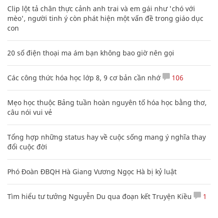
Clip lột tả chân thực cảnh anh trai và em gái như 'chó với
mèo', người tinh ý còn phát hiện một vấn đề trong giáo dục
con
20 số điện thoại ma ám bạn không bao giờ nên gọi
Các công thức hóa học lớp 8, 9 cơ bản cần nhớ
106
Mẹo học thuộc Bảng tuần hoàn nguyên tố hóa học bằng thơ,
câu nói vui vẻ
Tổng hợp những status hay về cuộc sống mang ý nghĩa thay
đổi cuộc đời
Phó Đoàn ĐBQH Hà Giang Vương Ngọc Hà bị kỷ luật
Tìm hiểu tư tưởng Nguyễn Du qua đoạn kết Truyện Kiều
1