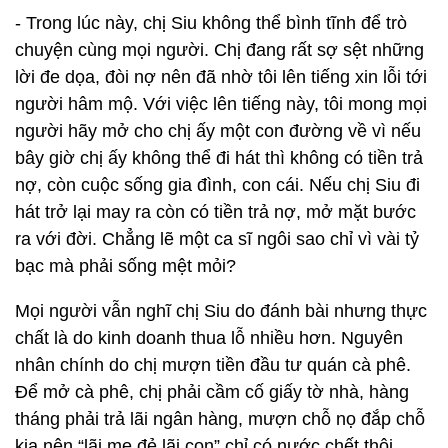
- Trong lúc này, chị Siu không thể bình tĩnh để trò
chuyện cùng mọi người. Chị đang rất sợ sệt những
lời đe dọa, đòi nợ nên đã nhờ tôi lên tiếng xin lỗi tới
người hâm mộ. Với việc lên tiếng này, tôi mong mọi
người hãy mở cho chị ấy một con đường về vì nếu
bây giờ chị ấy không thể đi hát thì không có tiền trả
nợ, còn cuộc sống gia đình, con cái. Nếu chị Siu đi
hát trở lại may ra còn có tiền trả nợ, mở mặt bước
ra với đời. Chẳng lẽ một ca sĩ ngôi sao chỉ vì vài tỷ
bạc mà phải sống mệt mỏi?
Mọi người vẫn nghĩ chị Siu do đánh bài nhưng thực
chất là do kinh doanh thua lỗ nhiều hơn. Nguyên
nhân chính do chị mượn tiền đầu tư quán cà phê.
Để mở cà phê, chị phải cầm cố giấy tờ nhà, hàng
tháng phải trả lãi ngân hàng, mượn chỗ nọ đắp chỗ
kia nên “lãi mẹ đẻ lãi con” chỉ có nước chết thôi.