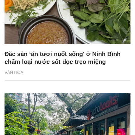
Đặc sản ‘ăn tươi nuốt sống' ở Ninh Bình
chấm loại nước sốt đọc trẹo miệng
VĂN HÓA