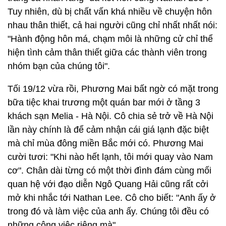
Tuy nhiên, dù bị chất vấn khá nhiều về chuyện hôn
nhau thân thiết, cả hai người cũng chỉ nhất nhất nói:
"Hành động hôn má, chạm môi là những cử chỉ thể
hiện tình cảm thân thiết giữa các thành viên trong
nhóm bạn của chúng tôi".
Tối 19/12 vừa rồi, Phương Mai bất ngờ có mặt trong
bữa tiệc khai trương một quán bar mới ở tầng 3
khách sạn Melia - Hà Nội. Cô chia sẻ trở về Hà Nội
lần này chính là để cảm nhận cái giá lạnh đặc biệt
mà chỉ mùa đông miền Bắc mới có. Phương Mai
cười tươi: "Khi nào hết lạnh, tôi mới quay vào Nam
cơ". Chân dài từng có một thời đình đám cùng mối
quan hệ với đạo diễn Ngô Quang Hải cũng rất cởi
mở khi nhắc tới Nathan Lee. Cô cho biết: "Anh ấy ở
trong đó và làm việc của anh ấy. Chúng tôi đều có
những công việc riêng mà".