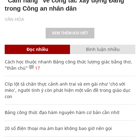
“Cẩm nang” về công tác xây dựng Đảng
trong Công an nhân dân
VĂN HÓA
XEM THÊM BÀI VIẾT
Đọc nhiều
Bình luận nhiều
Cách học thuộc nhanh Bảng công thức lượng giác bằng thơ,
"thần chú"
17
Clip lột tả chân thực cảnh anh trai và em gái như 'chó với
mèo', người tinh ý còn phát hiện một vấn đề trong giáo dục
con
Bảng công thức đạo hàm nguyên hàm cơ bản cần nhớ
20 số điện thoại ma ám bạn không bao giờ nên gọi