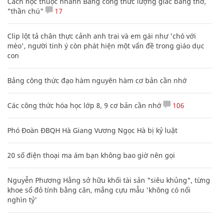
Cách học thuộc nhanh Bảng công thức lượng giác bằng thơ,
"thần chú"
17
Clip lột tả chân thực cảnh anh trai và em gái như 'chó với
mèo', người tinh ý còn phát hiện một vấn đề trong giáo dục
con
Bảng công thức đạo hàm nguyên hàm cơ bản cần nhớ
Các công thức hóa học lớp 8, 9 cơ bản cần nhớ
106
Phó Đoàn ĐBQH Hà Giang Vương Ngọc Hà bị kỷ luật
20 số điện thoại ma ám bạn không bao giờ nên gọi
Nguyễn Phương Hằng sở hữu khối tài sản "siêu khủng", từng
khoe sổ đỏ tính bằng cân, mắng cựu mẫu 'không có nổi
nghìn tỷ'