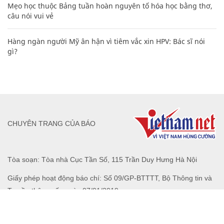
Mẹo học thuộc Bảng tuần hoàn nguyên tố hóa học bằng thơ,
câu nói vui vẻ
Hàng ngàn người Mỹ ân hận vì tiêm vắc xin HPV: Bác sĩ nói
gì?
CHUYÊN TRANG CỦA BÁO
Tòa soạn: Tòa nhà Cục Tần Số, 115 Trần Duy Hưng Hà Nội
Giấy phép hoạt động báo chí: Số 09/GP-BTTTT, Bộ Thông tin và
Truyền thông cấp ngày 07/01/2019.
0916118822
Hotline nội dung:
toasoan@infonet.vn
Email: