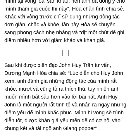
mình tại vòng loại sân khấu, nên anh đã đồng ý cho
mình tham gia cuộc thi này”, Hòa chân tình chia sẻ.
Khác với vòng trước chỉ sử dụng những động tác
đơn giản, chắc và khỏe, lần này Hòa sẽ chuyển
sang phong cách nhẹ nhàng và “dị” một chút để ghi
điểm nhiều hơn với giám khảo và khán giả.
Sau khi được biên đạo John Huy Trần tư vấn,
Dương Mạnh Hòa chia sẻ: “Lúc diễn cho Huy John
xem, anh đánh giá những động tác của mình rất
khỏe, mượt và cũng tỏ ra thích thú, tuy nhiên anh
muốn mình bắt sâu hơn vào lời bài hát. Anh Huy
John là một người rất tinh tế và nhận ra ngay những
điểm yếu để mình khắc phục. Mình hi vọng sẽ trình
diễn tốt, được khán giả yêu mến để có cơ hội vào
chung kết và tái ngộ anh Giang popper” .