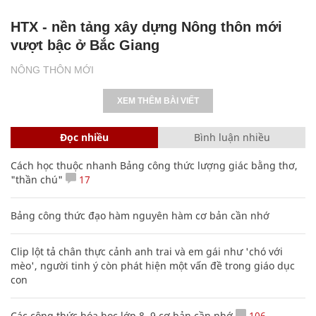
HTX - nền tảng xây dựng Nông thôn mới
vượt bậc ở Bắc Giang
NÔNG THÔN MỚI
XEM THÊM BÀI VIẾT
Đọc nhiều
Bình luận nhiều
Cách học thuộc nhanh Bảng công thức lượng giác bằng thơ,
"thần chú"
17
Bảng công thức đạo hàm nguyên hàm cơ bản cần nhớ
Clip lột tả chân thực cảnh anh trai và em gái như 'chó với
mèo', người tinh ý còn phát hiện một vấn đề trong giáo dục
con
Các công thức hóa học lớp 8, 9 cơ bản cần nhớ
106