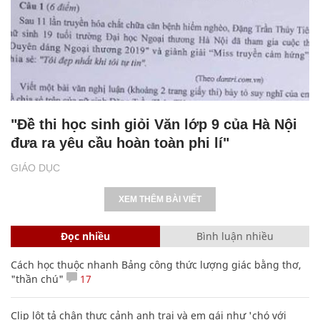
"Đề thi học sinh giỏi Văn lớp 9 của Hà Nội
đưa ra yêu cầu hoàn toàn phi lí"
GIÁO DỤC
XEM THÊM BÀI VIẾT
Đọc nhiều
Bình luận nhiều
Cách học thuộc nhanh Bảng công thức lượng giác bằng thơ,
"thần chú"
17
Clip lột tả chân thực cảnh anh trai và em gái như 'chó với