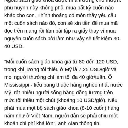
Ngoài sách giáo khoa được nhà trường cho mượn,
phụ huynh này không phải mua bất kỳ cuốn nào
khác cho con. Thỉnh thoảng có môn thầy yêu cầu
một cuốn sách nào đó, con sẽ xin tiền để mua mã
đọc trên mạng rồi làm bài tập ra giấy thay vì mua
nguyên cuốn sách bởi làm như vậy sẽ tiết kiệm 30-
40 USD.
"Mỗi cuốn sách giáo khoa giá từ 80 đến 120 USD,
trong khi lương tối thiểu ở Mỹ là 7,25 USD/giờ và
mọi người thường chỉ làm tối đa 40 giờ/tuần. Ở
Mississippi - tiểu bang thuộc hàng nghèo nhất nước
Mỹ, rất nhiều người sống bằng đồng lương trên
mức tối thiểu một chút (khoảng 10 USD/giờ). Nếu
phải mua một bộ sách giáo khoa (8-10 cuốn) hàng
năm như ở Việt Nam, người dân sẽ phải chịu một
khoản chi phí khá lớn", anh Alan thông tin.