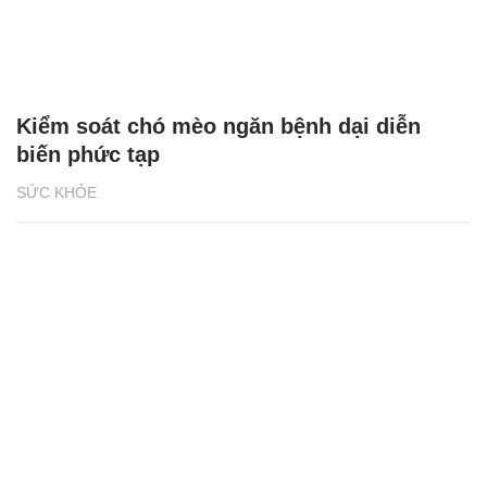
Kiểm soát chó mèo ngăn bệnh dại diễn
biến phức tạp
SỨC KHỎE