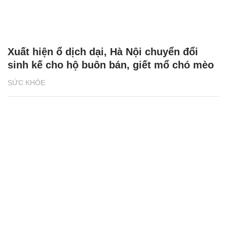
Xuất hiện ổ dịch dại, Hà Nội chuyển đổi
sinh kế cho hộ buôn bán, giết mổ chó mèo
SỨC KHỎE