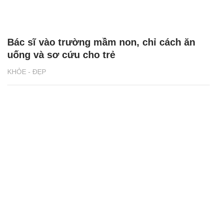
Bác sĩ vào trường mầm non, chỉ cách ăn
uống và sơ cứu cho trẻ
KHỎE - ĐẸP