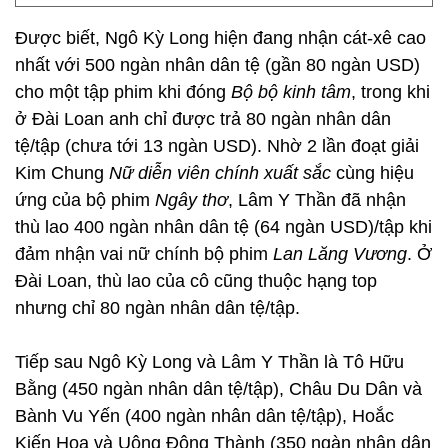
Được biết, Ngô Kỳ Long hiện đang nhận cát-xê cao
nhất với 500 ngàn nhân dân tệ (gần 80 ngàn USD)
cho một tập phim khi đóng
Bộ bộ kinh tâm
, trong khi
ở Đài Loan anh chỉ được trả 80 ngàn nhân dân
tệ/tập (chưa tới 13 ngàn USD). Nhờ 2 lần đoạt giải
Kim Chung
Nữ diễn viên chính xuất sắc
cùng hiệu
ứng của bộ phim
Ngây thơ
, Lâm Y Thần đã nhận
thù lao 400 ngàn nhân dân tệ (64 ngàn USD)/tập khi
đảm nhận vai nữ chính bộ phim
Lan Lăng Vương
. Ở
Đài Loan, thù lao của cô cũng thuộc hạng top
nhưng chỉ 80 ngàn nhân dân tệ/tập.
Tiếp sau Ngô Kỳ Long và Lâm Y Thần là Tô Hữu
Bằng (450 ngàn nhân dân tệ/tập), Châu Du Dân và
Bành Vu Yến (400 ngàn nhân dân tệ/tập), Hoắc
Kiến Hoa và Uông Đông Thành (350 ngàn nhân dân