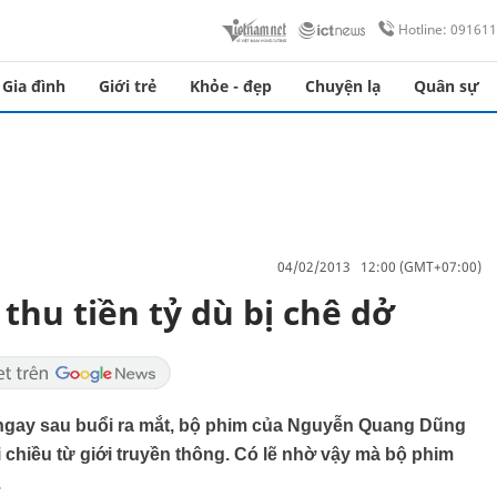
Hotline: 09161
Gia đình
Giới trẻ
Khỏe - đẹp
Chuyện lạ
Quân sự
04/02/2013 12:00 (GMT+07:00)
thu tiền tỷ dù bị chê dở
, ngay sau buổi ra mắt, bộ phim của Nguyễn Quang Dũng
 chiều từ giới truyền thông. Có lẽ nhờ vậy mà bộ phim
.