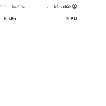
18822
Đăng nhập
Sự kiện
RSS