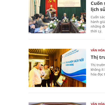
Cuốn s
lịch s
Cuốn sác
hành giú
những đó
thời Lý.
VĂN HÓA
Thị t
Thị trườ
không ít
hóa đọc 
VĂN HÓA