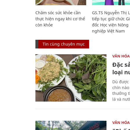
Chăm sóc sức khỏe cần
GS.TS Nguyễn Thị 
thực hiện ngay khi cơ thể
tiếp tục giữ chức 
còn khỏe
đốc Học viện Nông
nghiệp Việt Nam
Tin cùng chuyên mục
VĂN HÓA
Đặc s
loại 
Dù được 
chín nào
thưởng th
lá và nư
VĂN HÓA