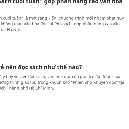
Sách cuối tuần" góp phần nâng cao văn hóa
h cuối tuần” là một sáng kiến, chương trình mới nhằm phát huy
 không gian văn hóa đọc tại Phố sách, góp phần nâng cao văn
của Hà Nội.
trẻ nên đọc sách như thế nào?
 ý hay về việc đọc sách, văn hóa đọc của giới trẻ đã được chia
hương trình giao lưu trong khuôn khổ “Phiên chợ Khuyến đọc” tại
ch Thành phố Hồ Chí Minh.