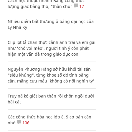
Cách học thuộc nhanh Bảng công thức
lượng giác bằng thơ, "thần chú"
17
Nhiều điểm bất thường ở bằng đại học của
Lý Nhã Kỳ
Clip lột tả chân thực cảnh anh trai và em gái
như 'chó với mèo', người tinh ý còn phát
hiện một vấn đề trong giáo dục con
Nguyễn Phương Hằng sở hữu khối tài sản
"siêu khủng", từng khoe sổ đỏ tính bằng
cân, mắng cựu mẫu 'không có nổi nghìn tỷ'
Truy nã kẻ giết bạn thân rồi chôn ngồi dưới
bãi cát
Các công thức hóa học lớp 8, 9 cơ bản cần
nhớ
106