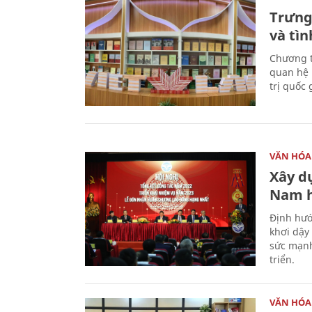
Trưng
và tìn
Chương t
quan hệ 
trị quốc 
VĂN HÓA
Xây d
Nam 
Định hướ
khơi dậy
sức mạnh
triển.
VĂN HÓA