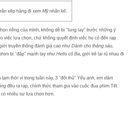
 rắn xếp hàng đi xem
Mỹ nhân kế
.
chọn riêng của mình, không dễ bị "lung lay" trước những ý
ho việc lựa chọn, chứ không quyết định việc họ có đến rạp
giới truyền thông đánh giá cao như
Dành cho tháng sáu,
 phim bị "đập" mạnh tay như
Hello cô Ba
, giới trẻ lại rủ nhau đi
à tạm thời vì trong tuần này, 3 "đối thủ"
Yêu anh, em dám
ộng
đều ra rạp, chính thức tham gia vào cuộc đua phim Tết
ả có nhiều sự lựa chọn hơn.