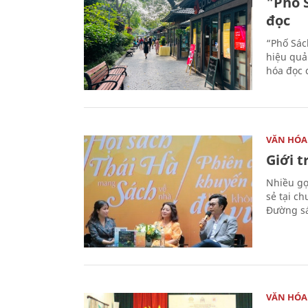
"Phố 
đọc
“Phố Sác
hiệu quả
hóa đọc 
VĂN HÓA
Giới 
Nhiều gợi
sẻ tại c
Đường sá
VĂN HÓA