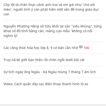
Clip lột tả chân thực cảnh anh trai và em gái như 'chó với
mèo', người tinh ý còn phát hiện một vấn đề trong giáo dục
con
Nguyễn Phương Hằng sở hữu khối tài sản "siêu khủng", từng
khoe sổ đỏ tính bằng cân, mắng cựu mẫu 'không có nổi
nghìn tỷ'
Các công thức hóa học lớp 8, 9 cơ bản cần nhớ
106
Truy nã kẻ giết bạn thân rồi chôn ngồi dưới bãi cát
Sự tích ngày ông Ngâu - bà Ngâu mùng 7 tháng 7 âm lịch
Video: Cách quấn dây sạc điện thoại thành hình lò xo