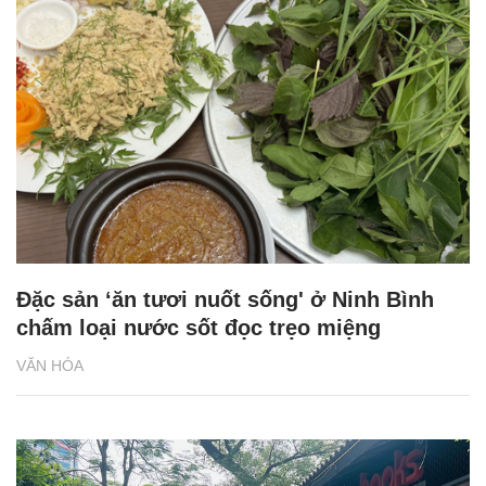
Đặc sản ‘ăn tươi nuốt sống' ở Ninh Bình
chấm loại nước sốt đọc trẹo miệng
VĂN HÓA