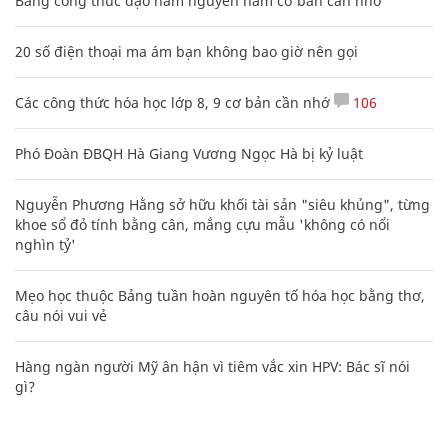
Bảng công thức đạo hàm nguyên hàm cơ bản cần nhớ
20 số điện thoại ma ám bạn không bao giờ nên gọi
Các công thức hóa học lớp 8, 9 cơ bản cần nhớ
106
Phó Đoàn ĐBQH Hà Giang Vương Ngọc Hà bị kỷ luật
Nguyễn Phương Hằng sở hữu khối tài sản "siêu khủng", từng
khoe sổ đỏ tính bằng cân, mắng cựu mẫu 'không có nổi
nghìn tỷ'
Mẹo học thuộc Bảng tuần hoàn nguyên tố hóa học bằng thơ,
câu nói vui vẻ
Hàng ngàn người Mỹ ân hận vì tiêm vắc xin HPV: Bác sĩ nói
gì?