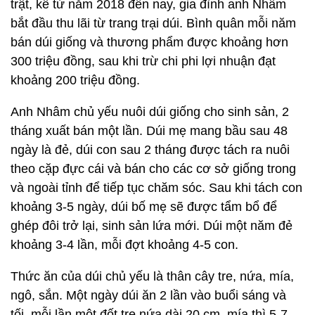
trật, kể từ năm 2018 đến nay, gia đình anh Nhâm
bắt đầu thu lãi từ trang trại dúi. Bình quân mỗi năm
bán dúi giống và thương phẩm được khoảng hơn
300 triệu đồng, sau khi trừ chi phi lợi nhuận đạt
khoảng 200 triệu đồng.
Anh Nhâm chủ yếu nuôi dúi giống cho sinh sản, 2
tháng xuất bán một lần. Dúi mẹ mang bầu sau 48
ngày là đẻ, dúi con sau 2 tháng được tách ra nuôi
theo cặp đực cái và bán cho các cơ sở giống trong
và ngoài tỉnh để tiếp tục chăm sóc. Sau khi tách con
khoảng 3-5 ngày, dúi bố mẹ sẽ được tẩm bổ để
ghép đôi trở lại, sinh sản lứa mới. Dúi một năm đẻ
khoảng 3-4 lần, mỗi đợt khoảng 4-5 con.
Thức ăn của dúi chủ yếu là thân cây tre, nứa, mía,
ngô, sắn. Một ngày dúi ăn 2 lần vào buổi sáng và
tối, mỗi lần một đốt tre nứa dài 20 cm, mía thì 5-7