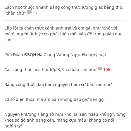
Cách học thuộc nhanh Bảng công thức lượng giác bằng thơ,
"thần chú"
17
Clip lột tả chân thực cảnh anh trai và em gái như 'chó với
mèo', người tinh ý còn phát hiện một vấn đề trong giáo dục
con
Phó Đoàn ĐBQH Hà Giang Vương Ngọc Hà bị kỷ luật
Các công thức hóa học lớp 8, 9 cơ bản cần nhớ
106
Bảng công thức đạo hàm nguyên hàm cơ bản cần nhớ
20 số điện thoại ma ám bạn không bao giờ nên gọi
Nguyễn Phương Hằng sở hữu khối tài sản "siêu khủng", từng
khoe sổ đỏ tính bằng cân, mắng cựu mẫu 'không có nổi
nghìn tỷ'