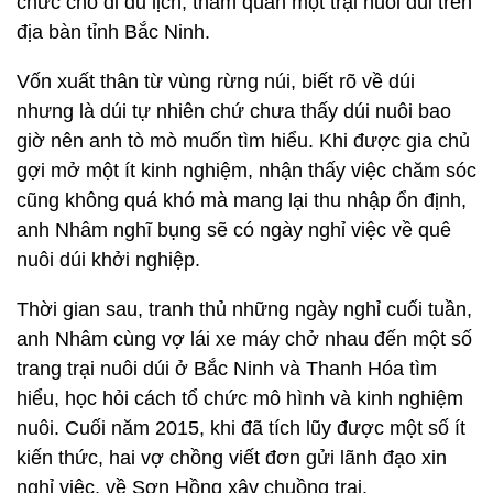
chức cho đi du lịch, tham quan một trại nuôi dúi trên
địa bàn tỉnh Bắc Ninh.
Vốn xuất thân từ vùng rừng núi, biết rõ về dúi
nhưng là dúi tự nhiên chứ chưa thấy dúi nuôi bao
giờ nên anh tò mò muốn tìm hiểu. Khi được gia chủ
gợi mở một ít kinh nghiệm, nhận thấy việc chăm sóc
cũng không quá khó mà mang lại thu nhập ổn định,
anh Nhâm nghĩ bụng sẽ có ngày nghỉ việc về quê
nuôi dúi khởi nghiệp.
Thời gian sau, tranh thủ những ngày nghỉ cuối tuần,
anh Nhâm cùng vợ lái xe máy chở nhau đến một số
trang trại nuôi dúi ở Bắc Ninh và Thanh Hóa tìm
hiểu, học hỏi cách tổ chức mô hình và kinh nghiệm
nuôi. Cuối năm 2015, khi đã tích lũy được một số ít
kiến thức, hai vợ chồng viết đơn gửi lãnh đạo xin
nghỉ việc, về Sơn Hồng xây chuồng trại.