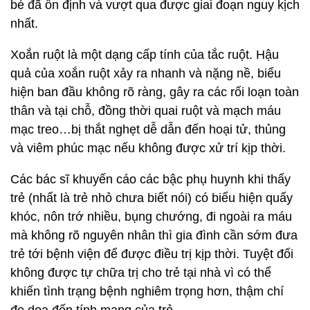
bé đã ổn định và vượt qua được giai đoạn nguy kịch
nhất.
Xoắn ruột là một dạng cấp tính của tắc ruột. Hậu
quả của xoắn ruột xảy ra nhanh và nặng nề, biểu
hiện ban đầu không rõ ràng, gây ra các rối loạn toàn
thân và tại chỗ, đồng thời quai ruột và mạch máu
mạc treo…bị thắt nghẹt dễ dẫn đến hoại tử, thủng
và viêm phúc mạc nếu không được xử trí kịp thời.
Các bác sĩ khuyến cáo các bậc phụ huynh khi thấy
trẻ (nhất là trẻ nhỏ chưa biết nói) có biểu hiện quấy
khóc, nôn trớ nhiều, bụng chướng, đi ngoài ra máu
mà không rõ nguyên nhân thì gia đình cần sớm đưa
trẻ tới bệnh viện để được điều trị kịp thời. Tuyệt đối
không được tự chữa trị cho trẻ tại nhà vì có thể
khiến tình trạng bệnh nghiêm trọng hơn, thậm chí