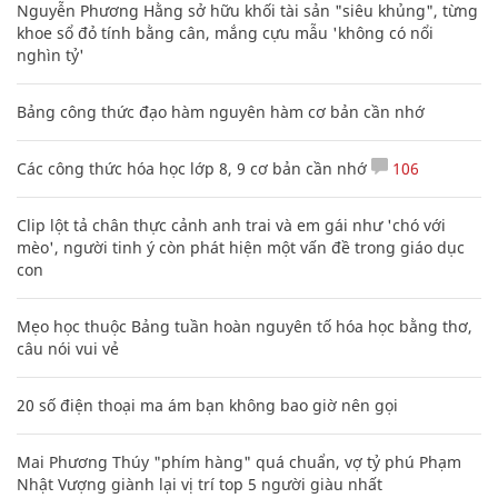
Nguyễn Phương Hằng sở hữu khối tài sản "siêu khủng", từng
khoe sổ đỏ tính bằng cân, mắng cựu mẫu 'không có nổi
nghìn tỷ'
Bảng công thức đạo hàm nguyên hàm cơ bản cần nhớ
Các công thức hóa học lớp 8, 9 cơ bản cần nhớ
106
Clip lột tả chân thực cảnh anh trai và em gái như 'chó với
mèo', người tinh ý còn phát hiện một vấn đề trong giáo dục
con
Mẹo học thuộc Bảng tuần hoàn nguyên tố hóa học bằng thơ,
câu nói vui vẻ
20 số điện thoại ma ám bạn không bao giờ nên gọi
Mai Phương Thúy "phím hàng" quá chuẩn, vợ tỷ phú Phạm
Nhật Vượng giành lại vị trí top 5 người giàu nhất