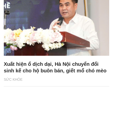
Xuất hiện ổ dịch dại, Hà Nội chuyển đổi
sinh kế cho hộ buôn bán, giết mổ chó mèo
SỨC KHỎE