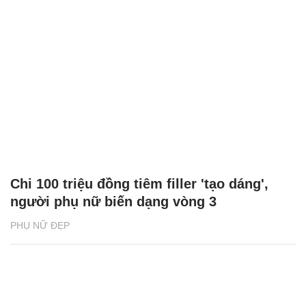
Chi 100 triệu đồng tiêm filler 'tạo dáng',
người phụ nữ biến dạng vòng 3
PHỤ NỮ ĐẸP