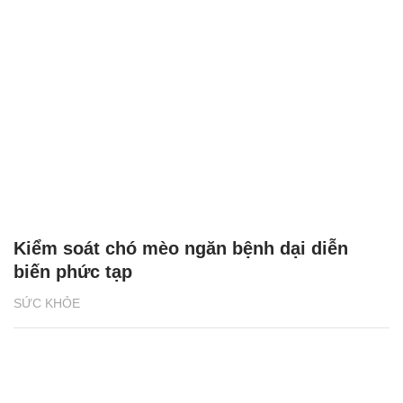
Kiểm soát chó mèo ngăn bệnh dại diễn
biến phức tạp
SỨC KHỎE