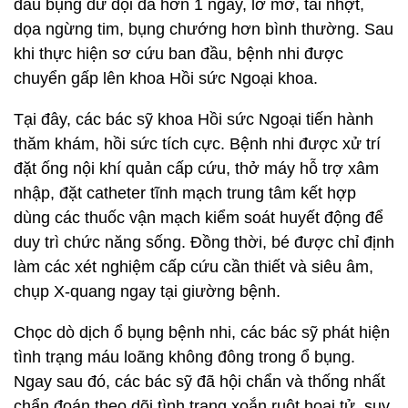
đau bụng dữ dội đã hơn 1 ngày, lơ mơ, tái nhợt,
dọa ngừng tim, bụng chướng hơn bình thường. Sau
khi thực hiện sơ cứu ban đầu, bệnh nhi được
chuyển gấp lên khoa Hồi sức Ngoại khoa.
Tại đây, các bác sỹ khoa Hồi sức Ngoại tiến hành
thăm khám, hồi sức tích cực. Bệnh nhi được xử trí
đặt ống nội khí quản cấp cứu, thở máy hỗ trợ xâm
nhập, đặt catheter tĩnh mạch trung tâm kết hợp
dùng các thuốc vận mạch kiểm soát huyết động để
duy trì chức năng sống. Đồng thời, bé được chỉ định
làm các xét nghiệm cấp cứu cần thiết và siêu âm,
chụp X-quang ngay tại giường bệnh.
Chọc dò dịch ổ bụng bệnh nhi, các bác sỹ phát hiện
tình trạng máu loãng không đông trong ổ bụng.
Ngay sau đó, các bác sỹ đã hội chẩn và thống nhất
chẩn đoán theo dõi tình trạng xoắn ruột hoại tử, suy