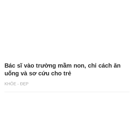
Bác sĩ vào trường mầm non, chỉ cách ăn
uống và sơ cứu cho trẻ
KHỎE - ĐẸP