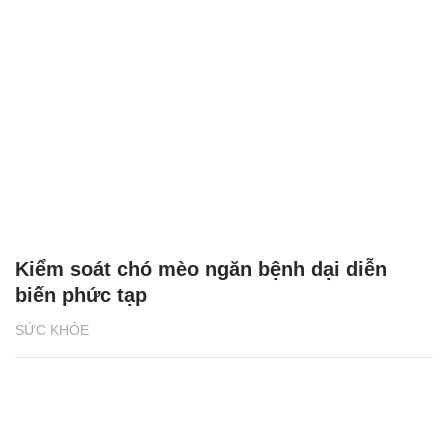
Kiểm soát chó mèo ngăn bệnh dại diễn
biến phức tạp
SỨC KHỎE