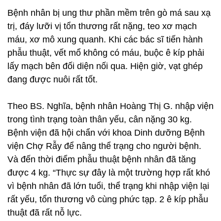
Bệnh nhân bị ung thư phần mềm trên gò má sau xạ
trị, đáy lưỡi vị tổn thương rất nặng, teo xơ mạch
máu, xơ mô xung quanh. Khi các bác sĩ tiến hành
phẫu thuật, vết mổ không có máu, buộc ê kíp phải
lấy mạch bên đối diện nối qua. Hiện giờ, vạt ghép
đang được nuôi rất tốt.
Theo BS. Nghĩa, bệnh nhân Hoàng Thị G. nhập viện
trong tình trạng toàn thân yếu, cân nặng 30 kg.
Bệnh viện đã hội chẩn với khoa Dinh dưỡng Bệnh
viện Chợ Rẫy để nâng thể trạng cho người bệnh.
Và đến thời điểm phẫu thuật bệnh nhân đã tăng
được 4 kg. “Thực sự đây là một trường hợp rất khó
vì bệnh nhân đã lớn tuổi, thể trạng khi nhập viện lại
rất yếu, tổn thương vô cùng phức tạp. 2 ê kíp phẫu
thuật đã rất nỗ lực.