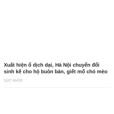
Xuất hiện ổ dịch dại, Hà Nội chuyển đổi
sinh kế cho hộ buôn bán, giết mổ chó mèo
SỨC KHỎE