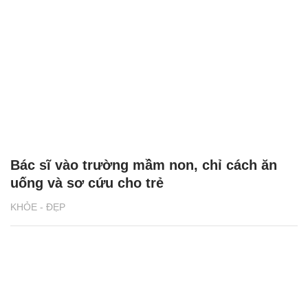
Bác sĩ vào trường mầm non, chỉ cách ăn
uống và sơ cứu cho trẻ
KHỎE - ĐẸP