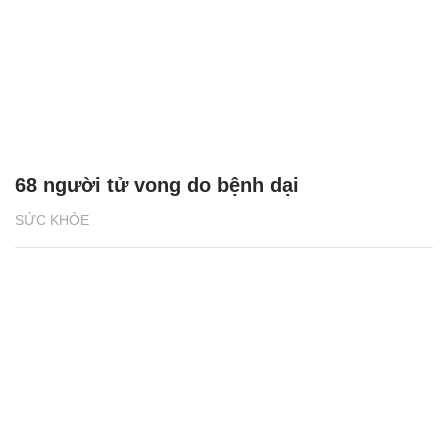
68 người tử vong do bệnh dại
SỨC KHỎE