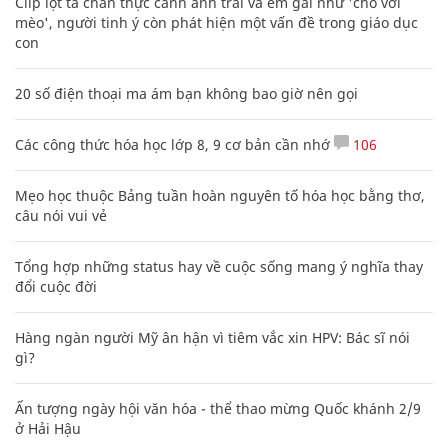
Clip lột tả chân thực cảnh anh trai và em gái như 'chó với
mèo', người tinh ý còn phát hiện một vấn đề trong giáo dục
con
20 số điện thoại ma ám bạn không bao giờ nên gọi
Các công thức hóa học lớp 8, 9 cơ bản cần nhớ
106
Mẹo học thuộc Bảng tuần hoàn nguyên tố hóa học bằng thơ,
câu nói vui vẻ
Tổng hợp những status hay về cuộc sống mang ý nghĩa thay
đổi cuộc đời
Hàng ngàn người Mỹ ân hận vì tiêm vắc xin HPV: Bác sĩ nói
gì?
Ấn tượng ngày hội văn hóa - thể thao mừng Quốc khánh 2/9
ở Hải Hậu