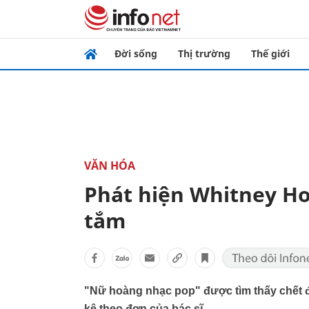
Đời sống
Thị trường
Thế giới
VĂN HÓA
Phát hiện Whitney Ho
tắm
"Nữ hoàng nhạc pop" được tìm thấy chết 
kê theo đơn của bác sĩ.