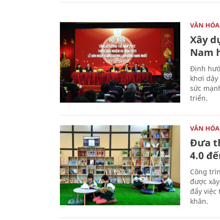
VĂN HÓA
Xây d
Nam 
Định hướ
khơi dậy
sức mạnh
triển.
VĂN HÓA
Đưa t
4.0 đ
Công trì
được xây
đẩy việc 
khăn.