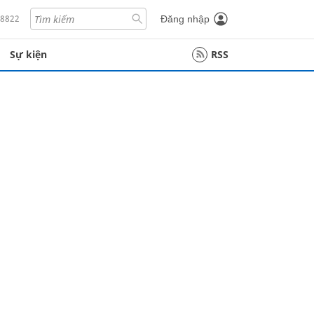
18822
Đăng nhập
Sự kiện
RSS