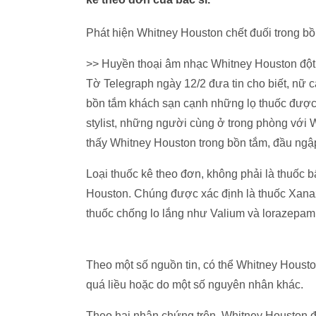
Phát hiện Whitney Houston chết đuối trong b
>> Huyền thoại âm nhạc Whitney Houston đột
Tờ Telegraph ngày 12/2 đưa tin cho biết, nữ 
bồn tắm khách sạn cạnh những lọ thuốc được k
stylist, những người cùng ở trong phòng với W
thấy Whitney Houston trong bồn tắm, đầu ngập
Loại thuốc kê theo đơn, không phải là thuốc 
Houston. Chúng được xác định là thuốc Xanaz
thuốc chống lo lắng như Valium và lorazepam
Theo một số nguồn tin, có thể Whitney Houston
quá liều hoặc do một số nguyên nhân khác.
Theo hai nhân chứng trên, Whitney Houston đ