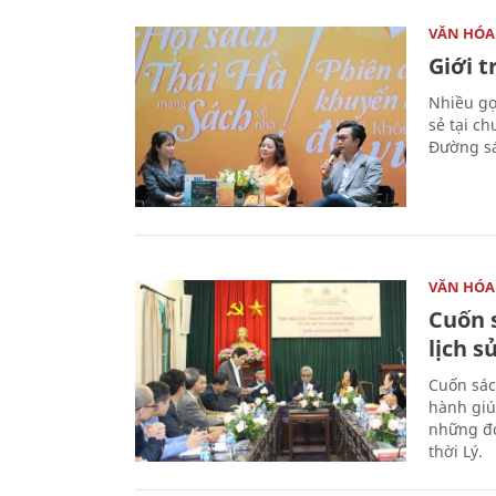
VĂN HÓA
Giới 
Nhiều gợi
sẻ tại c
Đường sá
VĂN HÓA
Cuốn s
lịch s
Cuốn sác
hành giú
những đó
thời Lý.