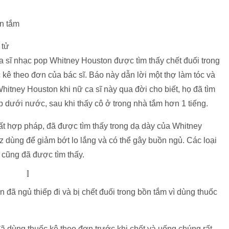
ồn tắm
 tử
ca sĩ nhạc pop Whitney Houston được tìm thấy chết đuối trong
ê theo đơn của bác sĩ. Báo này dẫn lời một thợ làm tóc và
hitney Houston khi nữ ca sĩ này qua đời cho biết, họ đã tìm
 dưới nước, sau khi thấy cô ở trong nhà tắm hơn 1 tiếng.
bất hợp pháp, đã được tìm thấy trong dạ dày của Whitney
 dùng để giảm bớt lo lắng và có thể gây buồn ngủ. Các loại
 cũng đã được tìm thấy.
 đã ngủ thiếp đi và bị chết đuối trong bồn tắm vì dùng thuốc
ã dùng thuốc kê theo đơn trước khi chết và uống chúng rất