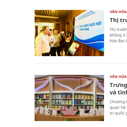
VĂN HÓA
Thị t
Thị trườ
không ít
hóa đọc 
VĂN HÓA
Trưng
và tìn
Chương t
quan hệ 
trị quốc 