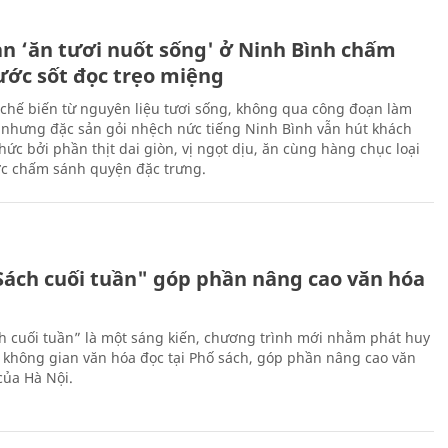
ản ‘ăn tươi nuốt sống' ở Ninh Bình chấm
nước sốt đọc trẹo miệng
chế biến từ nguyên liệu tươi sống, không qua công đoạn làm
 nhưng đặc sản gỏi nhệch nức tiếng Ninh Bình vẫn hút khách
ức bởi phần thịt dai giòn, vị ngọt dịu, ăn cùng hàng chục loại
ớc chấm sánh quyện đặc trưng.
Sách cuối tuần" góp phần nâng cao văn hóa
h cuối tuần” là một sáng kiến, chương trình mới nhằm phát huy
 không gian văn hóa đọc tại Phố sách, góp phần nâng cao văn
của Hà Nội.