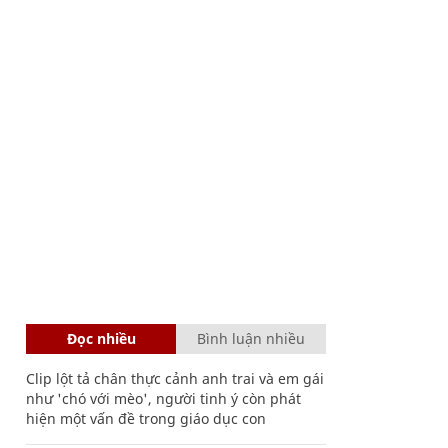
Đọc nhiều
Bình luận nhiều
Clip lột tả chân thực cảnh anh trai và em gái
như 'chó với mèo', người tinh ý còn phát
hiện một vấn đề trong giáo dục con