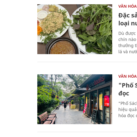
VĂN HÓA
Đặc s
loại 
Dù được 
chín nào
thưởng th
lá và nư
VĂN HÓA
"Phố 
đọc
“Phố Sác
hiệu quả
hóa đọc 