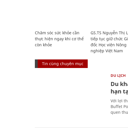
Chăm sóc sức khỏe cần
GS.TS Nguyễn Thị 
thực hiện ngay khi cơ thể
tiếp tục giữ chức 
còn khỏe
đốc Học viện Nông
nghiệp Việt Nam
Tin cùng chuyên mục
DU LỊCH
Du kh
hạn t
Với lợi t
Buffet P
quen thu