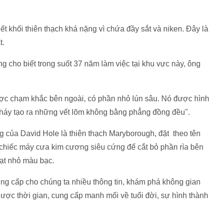
t khối thiên thạch khá nặng vì chứa đầy sắt và niken. Đây là
t.
ng cho biết trong suốt 37 năm làm việc tại khu vực này, ông
ợc chạm khắc bên ngoài, có phần nhỏ lún sâu. Nó được hình
 cháy tạo ra những vết lõm không bằng phẳng đồng đều".
 của David Hole là thiên thạch Maryborough, đặt theo tên
t chiếc máy cưa kim cương siêu cứng để cắt bỏ phần rìa bên
hạt nhỏ màu bạc.
ung cấp cho chúng ta nhiều thông tin, khám phá không gian
ợc thời gian, cung cấp manh mối về tuổi đời, sự hình thành