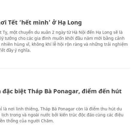
ơi Tết ‘hết mình’ ở Hạ Long
Ất Tỵ, một chuyến du xuân 2 ngày từ Hà Nội đến Hạ Long sẽ là
 lý tưởng cho các gia đình muốn khởi đầu năm mới bằng cảnh
n nhiên hùng vĩ, không khí lễ hội rộn ràng và những trải nghiệm
Tết đầy ý nghĩa.
ch đặc biệt Tháp Bà Ponagar, điểm đến hút
ỉ là nơi linh thiêng, Tháp Bà Ponagar còn là điểm thu hút du
 lịch trong và ngoài nước bởi kiến trúc độc đáo cùng các điệu
ền thống của người Chăm.