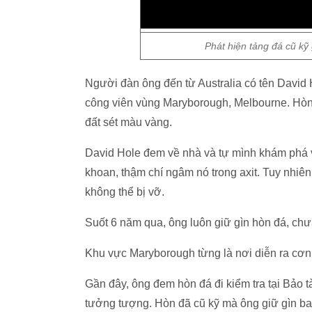
Phát hiện tảng đá cũ kỹ 
Người đàn ông đến từ Australia có tên David H
công viên vùng Maryborough, Melbourne. Hòn đ
đất sét màu vàng.
David Hole đem về nhà và tự mình khám phá v
khoan, thậm chí ngâm nó trong axit. Tuy nhiê
không thể bị vỡ.
Suốt 6 năm qua, ông luôn giữ gìn hòn đá, chư
Khu vực Maryborough từng là nơi diễn ra cơn s
Gần đây, ông đem hòn đá đi kiểm tra tại Bảo 
tưởng tượng. Hòn đã cũ kỹ mà ông giữ gìn bao