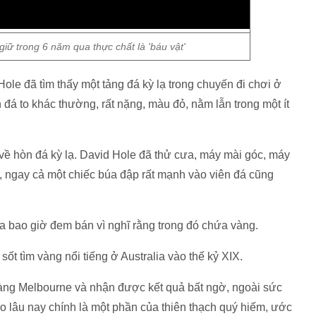
giữ trong 6 năm qua thực chất là 'báu vật'
ole đã tìm thấy một tảng đá kỳ lạ trong chuyến đi chơi ở
á to khác thường, rất nặng, màu đỏ, nằm lẫn trong một ít
ề hòn đá kỳ lạ. David Hole đã thử cưa, máy mài góc, máy
n, ngay cả một chiếc búa đập rất mạnh vào viên đá cũng
a bao giờ đem bán vì nghĩ rằng trong đó chứa vàng.
ốt tìm vàng nổi tiếng ở Australia vào thế kỷ XIX.
tàng Melbourne và nhận được kết quả bất ngờ, ngoài sức
 lâu nay chính là một phần của thiên thạch quý hiếm, ước