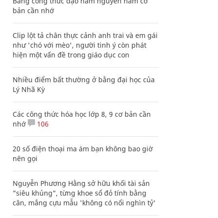
Bảng công thức đạo hàm nguyên hàm cơ
bản cần nhớ
Clip lột tả chân thực cảnh anh trai và em gái
như 'chó với mèo', người tinh ý còn phát
hiện một vấn đề trong giáo dục con
Nhiều điểm bất thường ở bằng đại học của
Lý Nhã Kỳ
Các công thức hóa học lớp 8, 9 cơ bản cần
nhớ
106
20 số điện thoại ma ám bạn không bao giờ
nên gọi
Nguyễn Phương Hằng sở hữu khối tài sản
"siêu khủng", từng khoe sổ đỏ tính bằng
cân, mắng cựu mẫu 'không có nổi nghìn tỷ'