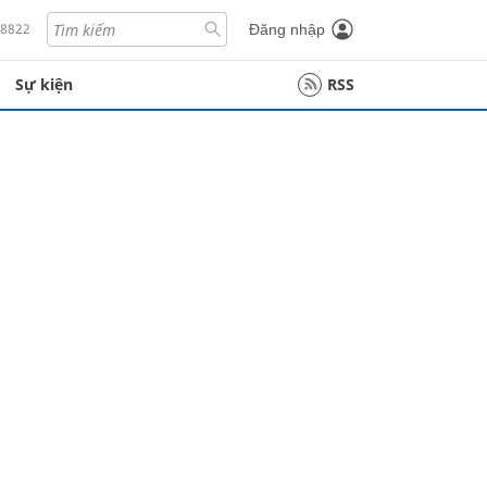
18822
Đăng nhập
Sự kiện
RSS