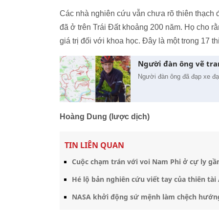
Các nhà nghiên cứu vẫn chưa rõ thiên thạch đế
đã ở trên Trái Đất khoảng 200 năm. Họ cho r
giá trị đối với khoa học. Đây là một trong 17 t
Người đàn ông vẽ tran
Người đàn ông đã đạp xe đạ
Hoàng Dung (lược dịch)
TIN LIÊN QUAN
Cuộc chạm trán với voi Nam Phi ở cự ly gần
Hé lộ bản nghiên cứu viết tay của thiên tài 
NASA khởi động sứ mệnh làm chệch hướng t