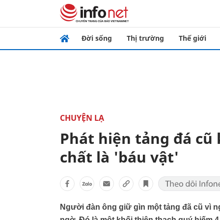
Đời sống
Thị trường
Thế giới
CHUYỆN LẠ
Phát hiện tảng đá cũ
chất là 'báu vật'
Người đàn ông giữ gìn một tảng đã cũ vì n
ngờ. Đó là một khối thiên thạch quý hiếm 4,