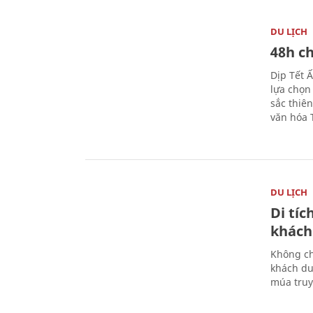
DU LỊCH
48h ch
Dịp Tết 
lựa chọn
sắc thiê
văn hóa 
DU LỊCH
Di tí
khách
Không ch
khách du
múa truy