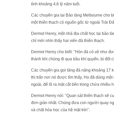
tính khoảng 4,6 tỷ năm tuổi.
Các chuyên gia tại Bảo tàng Melbourne cho biế
một thiên thạch có nguồn gốc từ ngoài Trái Đấ
Dermot Henry, một nhà địa chất học tại bảo tà
chỉ mới nhìn thấy hai viên đá thiên thạch.
Dermot Henry cho biết: "Hòn đá có vẻ như đư
thành khi chúng đi qua bầu khí quyển, bị đốt
Các chuyên gia gọi tảng đá nặng khoảng 17 kg
thị trấn nơi nó được tìm thấy. Họ đã dùng mộ
ngoài, để lộ ra mặt cắt bên trong chứa nhiều 
Dermot Henry nói: "Quan sát thiên thạch sẽ c
đơn giản nhất. Chúng đưa con người quay ngư
và chất hóa học của hệ mặt trời".