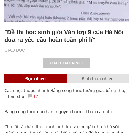
"Đề thi học sinh giỏi Văn lớp 9 của Hà Nội
đưa ra yêu cầu hoàn toàn phi lí"
GIÁO DỤC
XEM THÊM BÀI VIẾT
Đọc nhiều
Bình luận nhiều
Cách học thuộc nhanh Bảng công thức lượng giác bằng thơ,
"thần chú"
17
Bảng công thức đạo hàm nguyên hàm cơ bản cần nhớ
Clip lột tả chân thực cảnh anh trai và em gái như 'chó với
mèo', người tinh ý còn phát hiện một vấn đề trong giáo dục