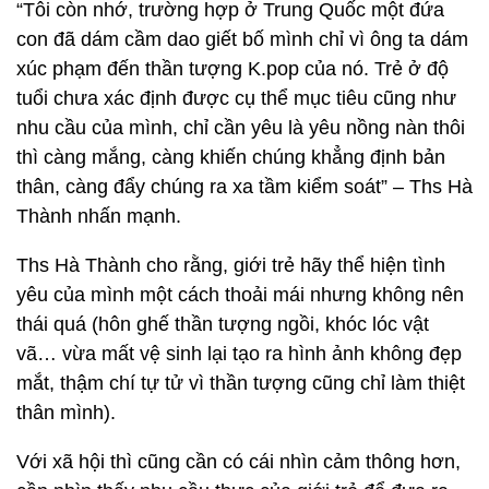
“Tôi còn nhớ, trường hợp ở Trung Quốc một đứa
con đã dám cầm dao giết bố mình chỉ vì ông ta dám
xúc phạm đến thần tượng K.pop của nó. Trẻ ở độ
tuổi chưa xác định được cụ thể mục tiêu cũng như
nhu cầu của mình, chỉ cần yêu là yêu nồng nàn thôi
thì càng mắng, càng khiến chúng khẳng định bản
thân, càng đẩy chúng ra xa tầm kiểm soát” – Ths Hà
Thành nhấn mạnh.
Ths Hà Thành cho rằng, giới trẻ hãy thể hiện tình
yêu của mình một cách thoải mái nhưng không nên
thái quá (hôn ghế thần tượng ngồi, khóc lóc vật
vã… vừa mất vệ sinh lại tạo ra hình ảnh không đẹp
mắt, thậm chí tự tử vì thần tượng cũng chỉ làm thiệt
thân mình).
Với xã hội thì cũng cần có cái nhìn cảm thông hơn,